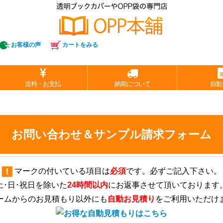
お客様の声
カートをみる
送料・お支払
納期について
自動
お問い合わせ＆サンプル請求フォーム
マークの付いている項目は
必須
です。必ずご記入下さい。
土･日･祝日を除いた
24時間以内
にお返事させて頂いております
ームからのお見積もり以外にも
自動お見積り
をご利用いただけ