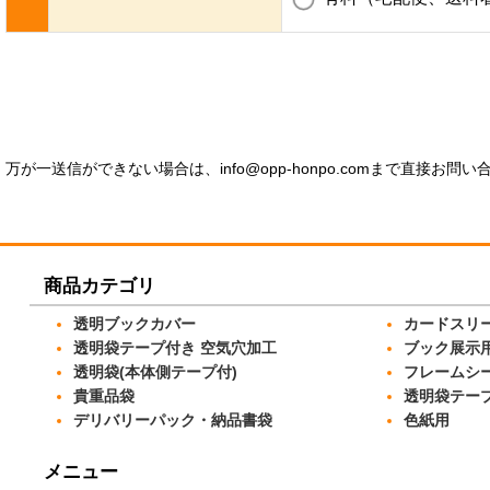
万が一送信ができない場合は、info@opp-honpo.comまで直接お
商品カテゴリ
透明ブックカバー
カードスリ
透明袋テープ付き 空気穴加工
ブック展示
透明袋(本体側テープ付)
フレームシ
貴重品袋
透明袋テー
デリバリーパック・納品書袋
色紙用
メニュー