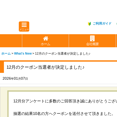
ご利用ガイド
メニュー
ホーム
会社概要
ホーム
>
What's New
>
12月のクーポン当選者が決定しました♪
12月のクーポン当選者が決定しました♪
2026
01
07
年
月
日
12月分アンケートに多数のご回答頂き誠にありがとうござ
抽選の結果10名の方へクーポンを送付させて頂きました。