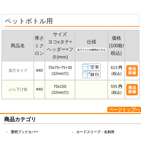
ペットボトル用
サイズ
厚さ
価格
ヨコxタテ+
仕様
商品名
ミク
(100枚/
ヘッダー+フ
ロン
税込)
タ(mm)
70x75+75+30
613
円
底穴タイプ
#40
(32mm穴)
(税込)
70x150
555
円
ぶら下げ袋
#40
(32mm穴)
(税込)
ページトップへ
商品カテゴリ
透明ブックカバー
カードスリーブ・名刺用