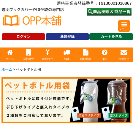
適格事業者登録番号：T9130001030867
メニュー
ログイン
新規登録
カートを見る
ホーム
会社概要
送料/支払
納期
自動見積
Q&A
お問合せ
ホーム
>
ペットボトル用