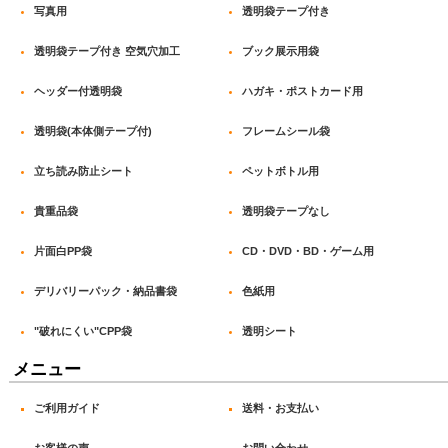
写真用
透明袋テープ付き
透明袋テープ付き 空気穴加工
ブック展示用袋
ヘッダー付透明袋
ハガキ・ポストカード用
透明袋(本体側テープ付)
フレームシール袋
立ち読み防止シート
ペットボトル用
貴重品袋
透明袋テープなし
片面白PP袋
CD・DVD・BD・ゲーム用
デリバリーパック・納品書袋
色紙用
"破れにくい"CPP袋
透明シート
メニュー
ご利用ガイド
送料・お支払い
お客様の声
お問い合わせ