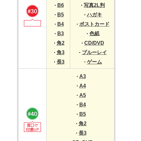
B6
写真2L判
・
・
B5
ハガキ
・
・
B4
ポストカード
・
・
B3
色紙
・
・
角2
CD/DVD
・
・
角3
ブルーレイ
・
・
長3
ゲーム
・
・
A3
・
A4
・
A5
・
B4
・
B5
・
角2
・
長3
・