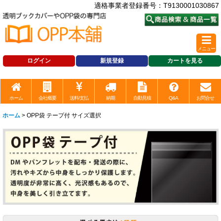
適格事業者登録番号：T9130001030867
メニュー
ログイン
新規登録
カートを見る
ホーム
会社概要
送料/支払
納期
自動見積
Q&A
お問合せ
ホーム
>
OPP袋 テープ付 サイズ選択