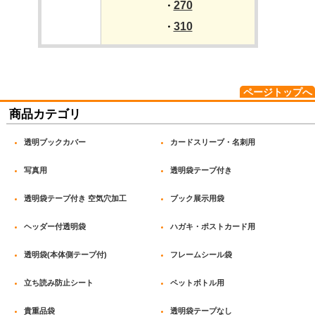
270
・
310
・
ページトップへ
商品カテゴリ
透明ブックカバー
カードスリーブ・名刺用
写真用
透明袋テープ付き
透明袋テープ付き 空気穴加工
ブック展示用袋
ヘッダー付透明袋
ハガキ・ポストカード用
透明袋(本体側テープ付)
フレームシール袋
立ち読み防止シート
ペットボトル用
貴重品袋
透明袋テープなし