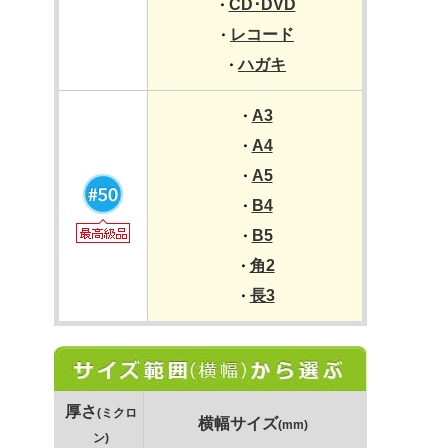
CD･DVD
・
レコード
・
ハガキ
・
A3
・
A4
・
A5
・
B4
・
B5
・
角2
・
長3
・
厚さ
(ミクロ
横幅サイズ
(mm)
ン)