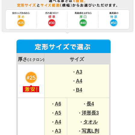
厚さ
サイズ
(ミクロン)
A3
・
A4
・
B4
・
A6
長4
・
・
A5
洋形長3
・
・
A4
タオル
・
・
A3
写真L判
・
・