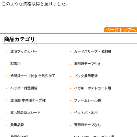
このような資格取得と至りました。
ページトップへ
商品カテゴリ
透明ブックカバー
カードスリーブ・名刺用
写真用
透明袋テープ付き
透明袋テープ付き 空気穴加工
ブック展示用袋
ヘッダー付透明袋
ハガキ・ポストカード用
透明袋(本体側テープ付)
フレームシール袋
立ち読み防止シート
ペットボトル用
貴重品袋
透明袋テープなし
片面白PP袋
CD・DVD・BD・ゲーム用