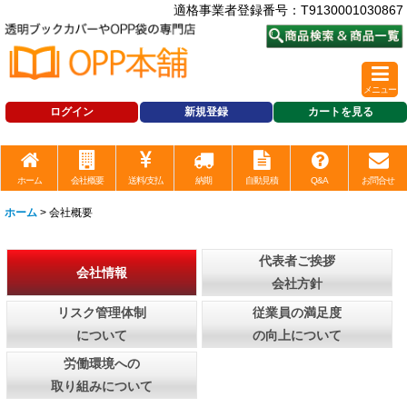
適格事業者登録番号：T9130001030867
メニュー
ログイン
新規登録
カートを見る
ホーム
会社概要
送料/支払
納期
自動見積
Q&A
お問合せ
ホーム
>
会社概要
代表者ご挨拶
会社情報
会社方針
リスク管理体制
従業員の満足度
について
の向上について
労働環境への
取り組みについて