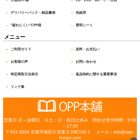
デリバリーパック・納品書袋
色紙用
"破れにくい"CPP袋
透明シート
メニュー
ご利用ガイド
送料・お支払い
お客様の声
お問い合わせ
特定商取引法表示
返品特約に関する重要事項
リンク集
営業日:月～金曜日 ※土・日・祝日は休み 問合せ受付時間：9:00
～17:00
〒601-8204 京都市南区久世東土川町193-1 メール：info@opp-
honpo.com