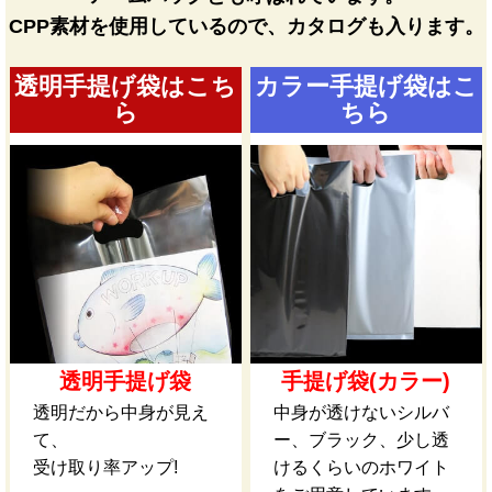
CPP素材を使用しているので、カタログも入ります。
透明手提げ袋はこち
カラー手提げ袋はこ
ら
ちら
透明手提げ袋
手提げ袋(カラー)
透明だから中身が見え
中身が透けないシルバ
て、
ー、ブラック、少し透
受け取り率アップ!
けるくらいのホワイト