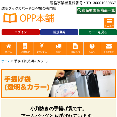
適格事業者登録番号：T9130001030867
メニュー
ログイン
新規登録
カートを見る
ホーム
会社概要
送料/支払
納期
自動見積
Q&A
お問合せ
ホーム
>
手さげ袋(透明＆カラー)
小判抜きの手提げ袋です。
アームバッグとも呼ばれています。