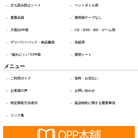
立ち読み防止シート
ペットボトル用
貴重品袋
透明袋テープなし
片面白PP袋
CD・DVD・BD・ゲーム用
デリバリーパック・納品書袋
色紙用
"破れにくい"CPP袋
透明シート
メニュー
ご利用ガイド
送料・お支払い
お客様の声
お問い合わせ
特定商取引法表示
返品特約に関する重要事項
リンク集