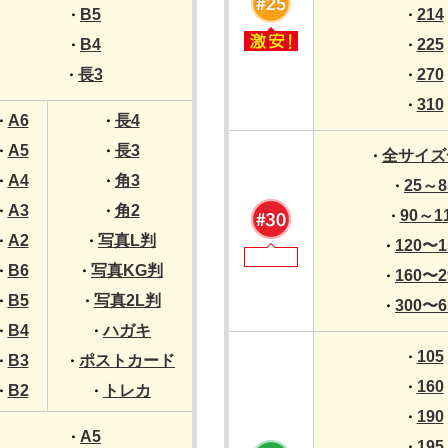
B5
214
・
・
B4
225
・
・
長3
270
・
・
310
・
A6
長4
・
・
A5
長3
・
・
全サイズ
・
A4
角3
・
・
25～8
・
A3
角2
・
・
90～1
・
A2
写真L判
・
・
120〜1
・
B6
写真KG判
・
・
160〜2
・
B5
写真2L判
・
・
300〜6
・
B4
ハガキ
・
・
105
・
B3
ポストカード
・
・
160
・
B2
トレカ
・
・
190
・
A5
・
195
・