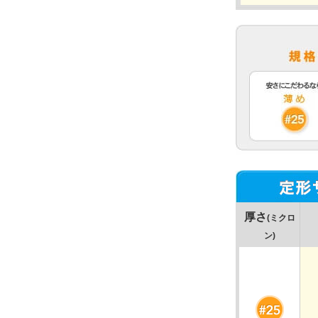
厚さ
(ミクロ
ン)