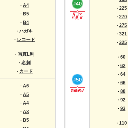
A4
・
225
・
B5
・
270
・
B4
・
275
・
ハガキ
・
321
・
レコード
・
325
・
写真L判
・
60
・
名刺
・
62
・
カード
・
64
・
66
・
A6
・
88
・
A5
・
92
・
A4
・
93
・
A3
・
B5
・
110
・