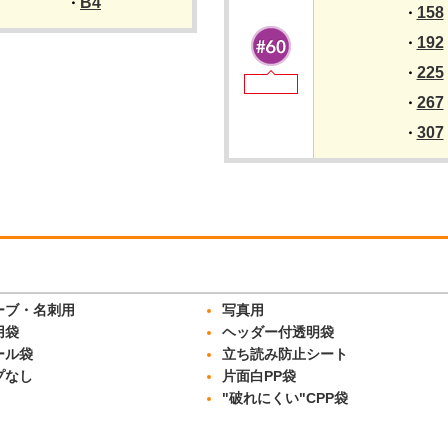
B4
・
158
・
192
・
225
・
267
・
307
・
ーブ・名刺用
写真用
用袋
ヘッダー付透明袋
ール袋
立ち読み防止シート
プなし
片面白PP袋
"破れにくい"CPP袋