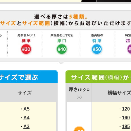
厚さ
(ミクロ
サイズ
横幅サイズ
ン)
A5
120
・
・
A4
160
・
・
A3
195
・
・