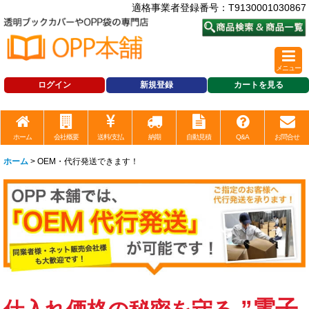
適格事業者登録番号：T9130001030867
メニュー
ログイン
新規登録
カートを見る
ホーム
会社概要
送料/支払
納期
自動見積
Q&A
お問合せ
ホーム
>
OEM・代行発送できます！
”電子