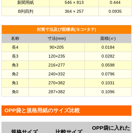
新聞用紙
546 × 813
0.444
B列四判
364 × 257
0.0935
封筒寸法及び面積表(ヨコ×タテ)
名称
寸法(mm)
面積(㎡)
長4
90×205
0.0184
長3
120×235
0.0282
角3
216×277
0.0598
角2
240×332
0.0796
角1
270×382
0.1031
角0
287×382
0.1096
OPP袋と規格用紙のサイズ比較
OPP袋に入れた
規格サイズ
比較サイズ