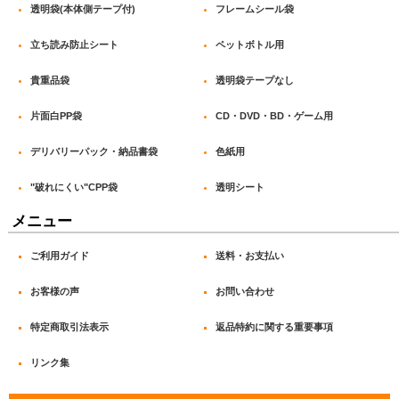
透明袋(本体側テープ付)
フレームシール袋
立ち読み防止シート
ペットボトル用
貴重品袋
透明袋テープなし
片面白PP袋
CD・DVD・BD・ゲーム用
デリバリーパック・納品書袋
色紙用
"破れにくい"CPP袋
透明シート
メニュー
ご利用ガイド
送料・お支払い
お客様の声
お問い合わせ
特定商取引法表示
返品特約に関する重要事項
リンク集