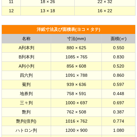
11
18 × 26
22 × 32
12
13 × 18
16 × 22
洋紙寸法及び面積表(ヨコ × タテ)
名称
寸法(mm)
面積(㎡)
A列本判
880 × 625
0.550
B列本判
1085 × 765
0.830
A列小判
856 × 608
0.520
四六判
1091 × 788
0.860
菊判
939 × 636
0.597
地券判
758 × 591
0.448
三々判
1000 × 697
0.697
艶判
762 × 508
0.387
艶判(倍判)
1016 × 762
0.774
ハトロン判
1200 × 900
1.080