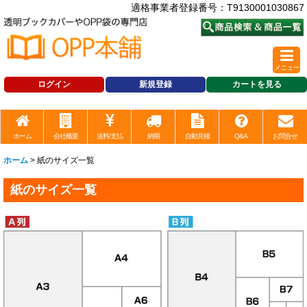
適格事業者登録番号：T9130001030867
メニュー
ログイン
新規登録
カートを見る
ホーム
会社概要
送料/支払
納期
自動見積
Q&A
お問合せ
ホーム
>
紙のサイズ一覧
紙のサイズ一覧