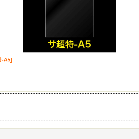
-A5
]