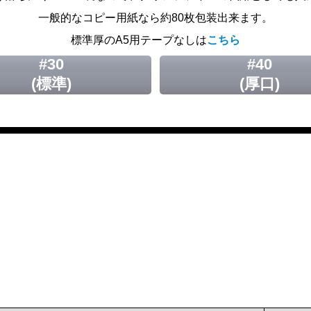
一般的なコピー用紙なら約80枚包装出来ます。
標準厚のA5用テープなしは
こちら
#30
#40
(標準)
(厚口)