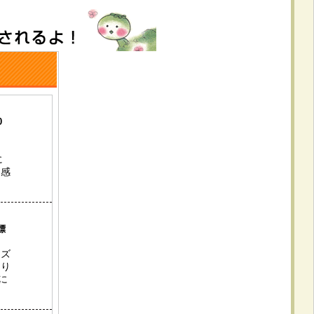
0
に
け感
標
イズ
たり
に