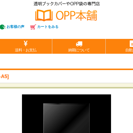
お客様の声
カートをみる
送料・お支払
納期について
自動
A5
]