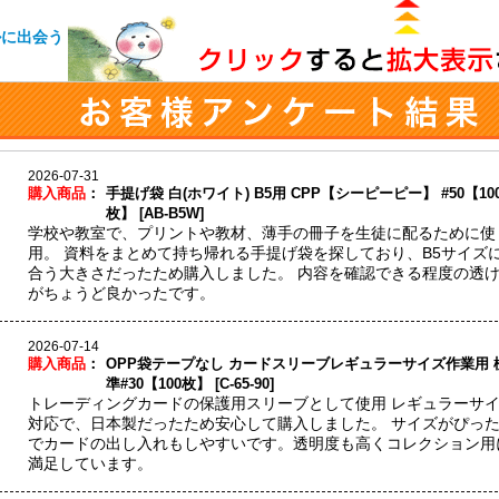
2026-07-31
購入商品
：
手提げ袋 白(ホワイト) B5用 CPP【シーピーピー】 #50【10
枚】 [AB-B5W]
学校や教室で、プリントや教材、薄手の冊子を生徒に配るために使
用。 資料をまとめて持ち帰れる手提げ袋を探しており、B5サイズ
合う大きさだったため購入しました。 内容を確認できる程度の透
がちょうど良かったです。
2026-07-14
購入商品
：
OPP袋テープなし カードスリーブレギュラーサイズ作業用 
準#30【100枚】 [C-65-90]
トレーディングカードの保護用スリーブとして使用 レギュラーサ
対応で、日本製だったため安心して購入しました。 サイズがぴっ
でカードの出し入れもしやすいです。透明度も高くコレクション用
満足しています。