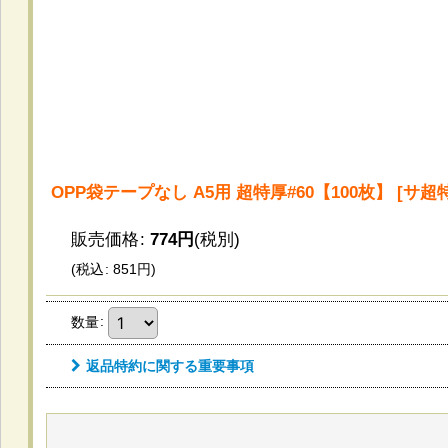
OPP袋テープなし A5用 超特厚#60【100枚】
[
サ超特
販売価格
:
774
円
(税別)
(
税込
:
851
円
)
数量
:
返品特約に関する重要事項