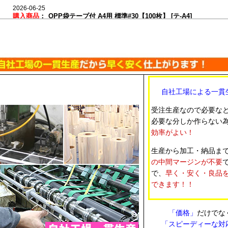
2026-06-25
購入商品
：
OPP袋テープ付 A4用 標準#30【100枚】 [テ-A4]
カタログや販促資料をまとめて入れるために使用。 DMやパンフレ
ト用に使いやすそうだったため。 透明度も高く、仕上がりがきれ
した。
2026-06-10
購入商品
：
OPP袋テープ付 ポストカード用 本体側開閉自在テープ 標準
#30【100枚】 [本テ開閉自在-ポスト]
自社工場による一貫
ポストカードの整理と保管用。 必要なサイズがあり、開閉できる
プだったから。 サイズがちょうど良く、使いやすかったです。
受注生産なので必要な
必要な分しか作らない
2026-05-21
効率がよい！
購入商品
：
OPP袋テープなし A4用 お徳#25【100枚】 [サ徳-A4]
書類やチラシの保管用として購入しました。 日本製で品質面に安
生産から加工・納品ま
があり、価格も手頃だったため。 薄手ですが普段使いには十分で
の中間マージンが不要
た。
で、
早く・安く・良品
できます！！
2026-05-07
購入商品
：
白ヘッダー付OPP袋 ハガキ用 105x155+30+30 標準#30【10
枚】 [Hハガキ]
同人イベントで販売するイラストカードやポストカードの個包装に
「価格」
だけでな
用。 ヘッダー付きでフック陳列しやすく、必要なサイズが細かく
「スピーディーな対