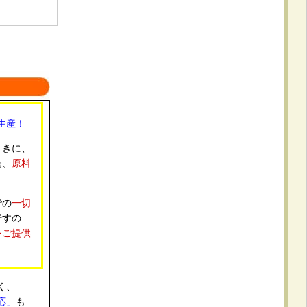
ッ
いで
生産！
タイ
ときに、
為、
原料
心感
での
一切
し
ですの
をご提供
0
使
く、
選べ
応」
も