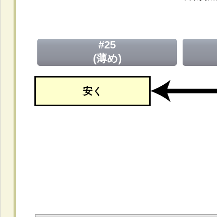
#25
(薄め)
安く