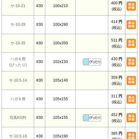
400
円
サ-10-21
#30
100x210
(税込)
414
円
サ-10-28
#30
100x280
(税込)
531
円
サ-10-35
#30
100x350
(税込)
ハガキ用
430
円
#30
102x150
(ぴったり)
(税込)
359
円
サ-10.5-14
#30
105x140
(税込)
311
円
ハガキ用
#30
105x155
(税込)
452
円
写真KG判
#30
105x155
(税込)
385
円
サ-10.5-19
#30
105x190