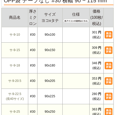
OPP袋 テープなし #30 横幅 90 ~ 115 mm
厚さ
価格
サイズ
仕様
商品名
ミク
(100枚/
ヨコxタテ
ロン
税込)
301
円
サ-9-10
#30
90x100
(税込)
309
円
サ-9-15
#30
90x150
(税込)
346
円
サ-9-18
#30
90x180
(税込)
353
円
サ-9-20.5
#30
90x205
(税込)
サ-9-22.5
280
円
#30
90x225
(長40サイズ)
(税込)
363
円
サ-9-25
#30
90x250
(税込)