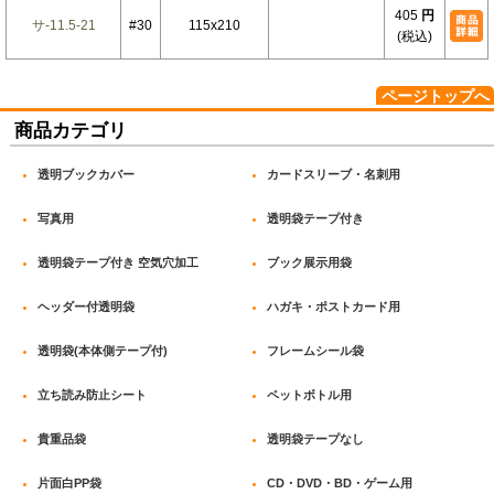
405
円
サ-11.5-21
#30
115x210
(税込)
ページトップへ
商品カテゴリ
透明ブックカバー
カードスリーブ・名刺用
写真用
透明袋テープ付き
透明袋テープ付き 空気穴加工
ブック展示用袋
ヘッダー付透明袋
ハガキ・ポストカード用
透明袋(本体側テープ付)
フレームシール袋
立ち読み防止シート
ペットボトル用
貴重品袋
透明袋テープなし
片面白PP袋
CD・DVD・BD・ゲーム用