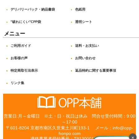
デリバリーパック・納品書袋
色紙用
"破れにくい"CPP袋
透明シート
メニュー
ご利用ガイド
送料・お支払い
お客様の声
お問い合わせ
特定商取引法表示
返品特約に関する重要事項
リンク集
営業日:月～金曜日 ※土・日・祝日は休み 問合せ受付時間：9:00
～17:00
〒601-8204 京都市南区久世東土川町193-1 メール：info@opp-
honpo.com
×
適格事業者登録番号：T9130001030867