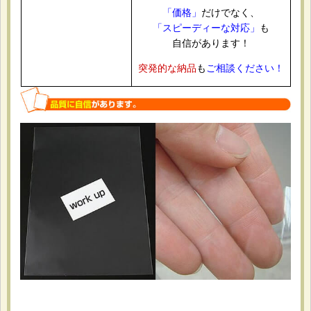
ポストカードの整理と保管用。 必要なサイズがあり、開閉
「価格」
だけでなく、
できるタイプだったから。 サイズがちょうど良く、使いや
「スピーディーな対応」
も
すかったです。
自信があります！
突発的な納品
も
ご相談ください！
2026-05-21
購入商品
：
OPP袋テープなし A4用 お徳#25【100枚】 [サ徳-A4]
書類やチラシの保管用として購入しました。 日本製で品質
面に安心感があり、価格も手頃だったため。 薄手ですが普
段使いには十分でした。
2026-05-07
購入商品
：
白ヘッダー付OPP袋 ハガキ用 105x155+30+30 標準
#30【100枚】 [Hハガキ]
同人イベントで販売するイラストカードやポストカードの個
包装に使用。 ヘッダー付きでフック陳列しやすく、必要な
サイズが細かく選べたためです。価格も手頃でした。 袋の
サイズがぴったりで見栄えが良くなりました。