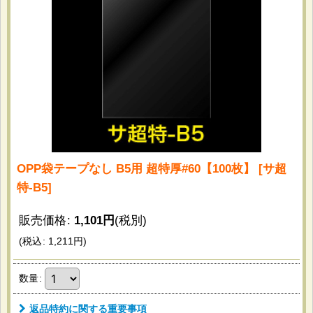
OPP袋テープなし B5用 超特厚#60【100枚】
[
サ超
特-B5
]
販売価格
:
1,101
円
(税別)
(
税込
:
1,211
円
)
数量
:
返品特約に関する重要事項