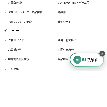
片面白PP袋
CD・DVD・BD・ゲーム用
デリバリーパック・納品書袋
色紙用
"破れにくい"CPP袋
透明シート
2026-02-13
購入商品
：
OPP袋テープ付 CD/DVD標準用(ヨコ入れ) 本体側密
メニュー
着テープ 標準#30【100枚】
DVD・BDのラップ。 友人の説明。 時々しわが寄るのが困っ
ています。
ご利用ガイド
送料・お支払い
お客様の声
お問い合わせ
×
AI
で探す
AI
特定商取引法表示
返品特約に関する重要事項
2026-02-03
購入商品
：
OPP袋テープ付 A5用 本体側開閉自在テープ 標準
リンク集
#30【100枚】 [本テ開閉自在-A5]
カードや紙製コレクションの保管用として。 サイズ丁度良
く、開閉自在テープ付きのため繰り返し使える点に魅力を感
じた。 袋がしっかりしているので安心感がある。長期保管
にも向いていると思う。
営業日:月～金曜日 ※土・日・祝日は休み 問合せ受付時間：9:00
～17:00
〒601-8204 京都市南区久世東土川町193-1 メール：info@opp-