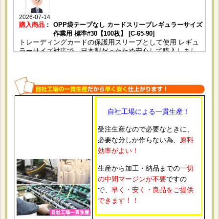
2026-07-14
購入商品
：
OPP袋テープなし カードスリーブレギュラーサイズ
作業用 標準#30【100枚】 [C-65-90]
トレーディングカードの保護用スリーブとして使用 レギュ
ラーサイズ対応で、日本製だったため安心して購入しまし
た。 サイズがぴったりでカードの出し入れもしやすいで
す。透明度も高くコレクション用に満足しています。
自社工場による一貫生産！
2026-06-25
購入商品
：
OPP袋テープ付 A4用 標準#30【100枚】 [テ-A4]
受注生産なので必要なときに、
カタログや販促資料をまとめて入れるために使用。 DMやパ
必要な分しか作らない為、
原料
ンフレット用に使いやすそうだったため。 透明度も高く、
仕上がりがきれいでした。
効率がよい！
生産から加工・納品までの
一切
の中間マージンが不要
ですの
で、
早く・安く・良品をご提供
2026-06-10
できます！！
購入商品
：
OPP袋テープ付 ポストカード用 本体側開閉自在テー
プ 標準#30【100枚】 [本テ開閉自在-ポスト]