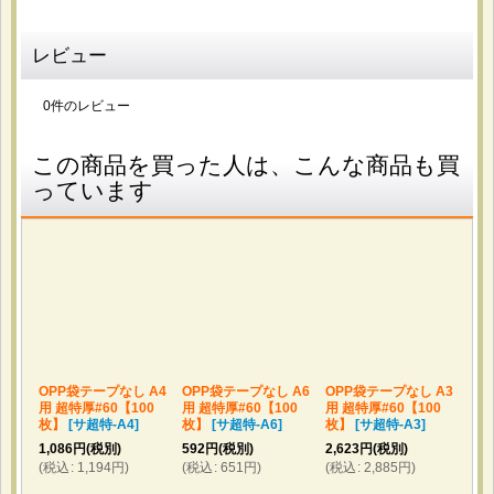
レビュー
2026-04-17
購入商品
：
OPP袋テープ付 A4用 標準#30【100枚】 [テ-A4]
0
件のレビュー
書類や資料の保管に使います。 日本製で品質が安定してい
そうな点と、標準的な厚みで使いやすそうだったため選びま
した。 しっかりした作りで安心感があり、普段使いにちょ
この商品を買った人は、こんな商品も買
うど良い厚みです。テープ付きなので保管にも便利です。
っています
2026-04-02
購入商品
：
アイシングクッキー用コルネ (OPP三角シート)
180x180 標準#30【100枚】 / アイシングクッキー用
コルネ (OPP三角シート) 220x220 標準#30【100枚】
アイシングクリーム用のコルネ。 お値段と質の良さ。 丁寧
に梱包されてて折れなどもなく、とても使いやすかったで
OPP袋テープなし A4
OPP袋テープなし A6
OPP袋テープなし A3
OP
す。
用 超特厚#60【100
用 超特厚#60【100
用 超特厚#60【100
用 
枚】
[
サ超特-A4
]
枚】
[
サ超特-A6
]
枚】
[
サ超特-A3
]
枚
1,086
円
(税別)
592
円
(税別)
2,623
円
(税別)
2,0
(
税込
:
1,194
円
)
(
税込
:
651
円
)
(
税込
:
2,885
円
)
(
税