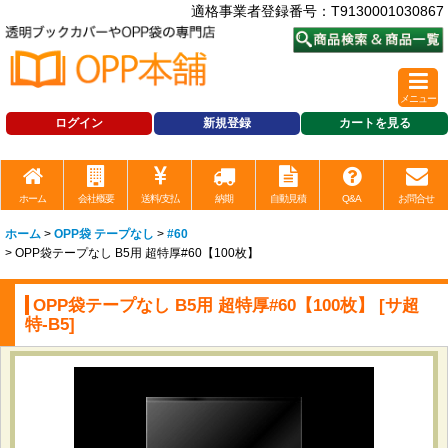
適格事業者登録番号：T9130001030867
メニュー
ログイン
新規登録
カートを見る
ホーム
会社概要
送料/支払
納期
自動見積
Q&A
お問合せ
ホーム
>
OPP袋 テープなし
>
#60
>
OPP袋テープなし B5用 超特厚#60【100枚】
OPP袋テープなし B5用 超特厚#60【100枚】
[
サ超
特-B5
]