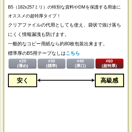
B5（182x257ミリ）の特別な資料やDMを保護する用途に
オススメの超特厚タイプ！
クリアファイルの代用としても使え、袋状で抜け落ち
にくく情報漏洩も防げます。
一般的なコピー用紙なら約80枚包装出来ます。
標準厚のB5用テープなしは
こちら
#25
#30
#40
#60
(薄め)
(標準)
(厚口)
(超特厚)
安く
高級感