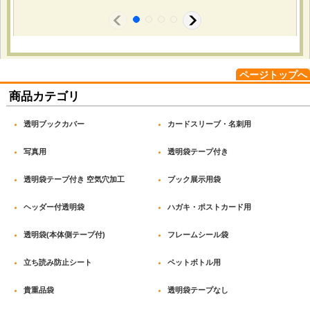
2026-03-13
購入商品
：
透明ブックカバー ライトノベル用 厚口#40【100
枚】 / OPP袋テープなし ハガキ用 厚口#40【100
枚】 / 透明ブックカバー B6青年コミック用 厚口
#40【100枚】 / OPP袋テープなし A4用 標準
#30【100枚】 / OPP袋テープなし 210x300 標準
ページトップへ
#30【100枚】 / OPP袋テープなし 140x200 標準
#30【100枚】 / OPP袋テープなし A5用 厚口
商品カテゴリ
#40【100枚】 / OPP袋テープなし 190x300 標準
#30【100枚】 / OPP袋テープなし 120x180 標準
透明ブックカバー
カードスリーブ・名刺用
#30【100枚】
コミック、小説、リーフレットの保存用。 サイズが豊富に
写真用
透明袋テープ付き
あって希望のサイズがあった。 大変満足で定期的にリピー
トしてます。
透明袋テープ付き 空気穴加工
ブック展示用袋
ヘッダー付透明袋
ハガキ・ポストカード用
透明袋(本体側テープ付)
フレームシール袋
2026-02-20
購入商品
：
白ヘッダー付OPP袋 A6用 標準#30【100枚】 [H-11-
17]
立ち読み防止シート
ペットボトル用
店舗で販売する小物雑貨のパッケージ用。 ヘッダー付きで
そのまま吊り下げ陳列できる点と、静電防止加工が施されて
貴重品袋
透明袋テープなし
いる点。 サイズ表記が分かりやすく、想定通りのサイズ感
でした。袋の強度もあり、安心して販売用に使えています。