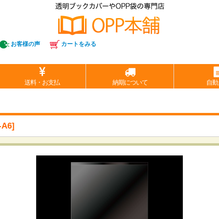
お客様の声
カートをみる
送料・お支払
納期について
自動
A6
]