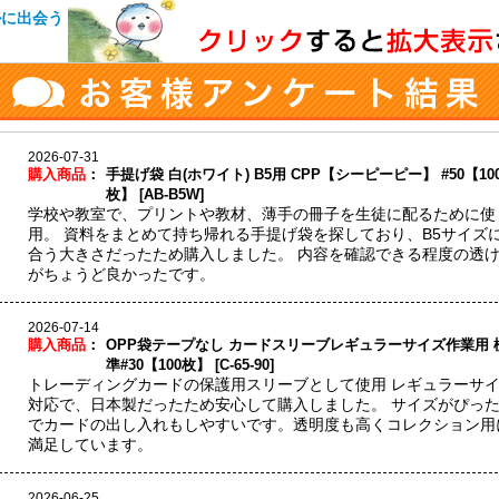
2026-07-31
購入商品
：
手提げ袋 白(ホワイト) B5用 CPP【シーピーピー】 #50【10
枚】 [AB-B5W]
学校や教室で、プリントや教材、薄手の冊子を生徒に配るために使
用。 資料をまとめて持ち帰れる手提げ袋を探しており、B5サイズ
合う大きさだったため購入しました。 内容を確認できる程度の透
がちょうど良かったです。
2026-07-14
購入商品
：
OPP袋テープなし カードスリーブレギュラーサイズ作業用 
準#30【100枚】 [C-65-90]
トレーディングカードの保護用スリーブとして使用 レギュラーサ
対応で、日本製だったため安心して購入しました。 サイズがぴっ
でカードの出し入れもしやすいです。透明度も高くコレクション用
満足しています。
2026-06-25