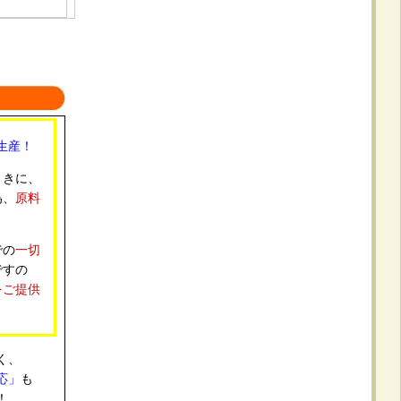
ッ
いで
生産！
タイ
ときに、
為、
原料
心感
での
一切
し
ですの
をご提供
0
使
く、
選べ
応」
も
が良
！