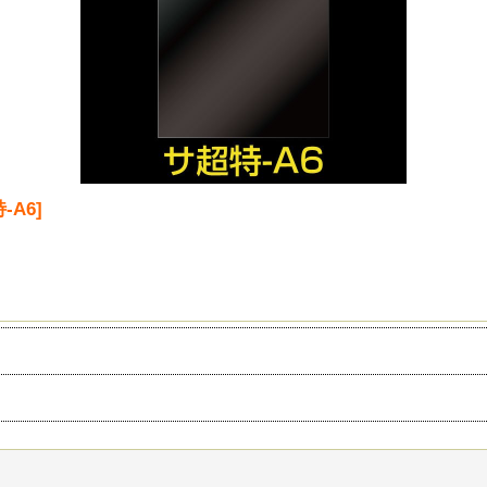
-A6
]