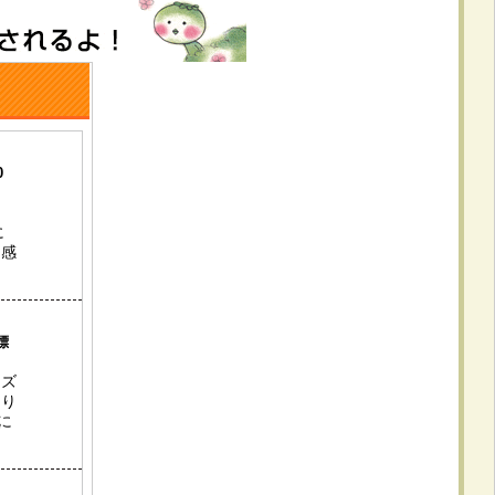
0
に
け感
標
イズ
たり
に