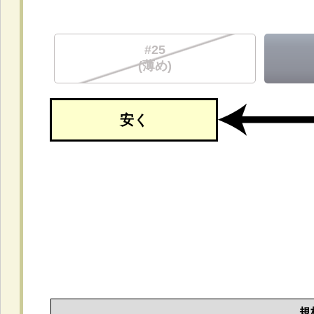
#25
(薄め)
安く
規