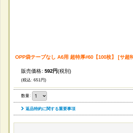
OPP袋テープなし A6用 超特厚#60【100枚】
[
サ超特
販売価格
:
592
円
(税別)
(
税込
:
651
円
)
数量
:
返品特約に関する重要事項