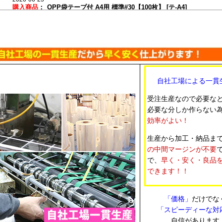
購入商品
：
OPP袋テープ付 A4用 標準#30【100枚】 [テ-A4]
カタログや販促資料をまとめて入れるために使用。 DMやパンフレ
ト用に使いやすそうだったため。 透明度も高く、仕上がりがきれ
した。
2026-06-10
購入商品
：
OPP袋テープ付 ポストカード用 本体側開閉自在テープ 標準
#30【100枚】 [本テ開閉自在-ポスト]
自社工場による一貫
ポストカードの整理と保管用。 必要なサイズがあり、開閉できる
プだったから。 サイズがちょうど良く、使いやすかったです。
受注生産なので必要な
必要な分しか作らない
2026-05-21
効率がよい！
購入商品
：
OPP袋テープなし A4用 お徳#25【100枚】 [サ徳-A4]
書類やチラシの保管用として購入しました。 日本製で品質面に安
生産から加工・納品ま
があり、価格も手頃だったため。 薄手ですが普段使いには十分で
の中間マージンが不要
た。
で、
早く・安く・良品
できます！！
2026-05-07
購入商品
：
白ヘッダー付OPP袋 ハガキ用 105x155+30+30 標準#30【10
枚】 [Hハガキ]
同人イベントで販売するイラストカードやポストカードの個包装に
「価格」
だけでな
用。 ヘッダー付きでフック陳列しやすく、必要なサイズが細かく
「スピーディーな対
たためです。価格も手頃でした。 袋のサイズがぴったりで見栄え
自信があります