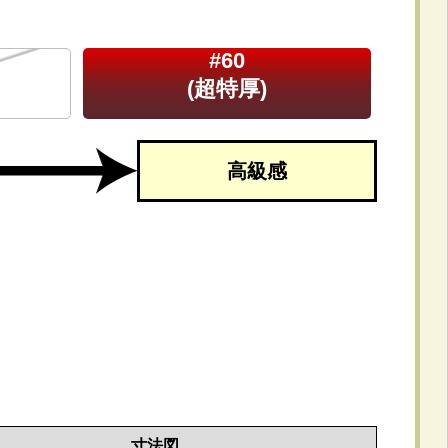
#60
(超特厚)
高級感
寸法図