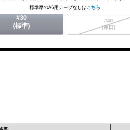
標準厚のA6用テープなしは
こちら
#30
#40
(標準)
(厚口)
格表