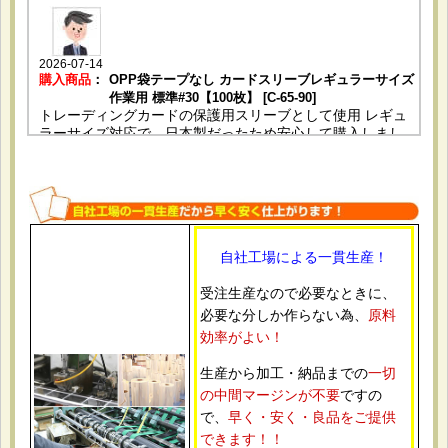
2026-07-14
購入商品
：
OPP袋テープなし カードスリーブレギュラーサイズ
作業用 標準#30【100枚】 [C-65-90]
トレーディングカードの保護用スリーブとして使用 レギュ
ラーサイズ対応で、日本製だったため安心して購入しまし
た。 サイズがぴったりでカードの出し入れもしやすいで
す。透明度も高くコレクション用に満足しています。
自社工場による一貫生産！
2026-06-25
購入商品
：
OPP袋テープ付 A4用 標準#30【100枚】 [テ-A4]
受注生産なので必要なときに、
カタログや販促資料をまとめて入れるために使用。 DMやパ
必要な分しか作らない為、
原料
ンフレット用に使いやすそうだったため。 透明度も高く、
仕上がりがきれいでした。
効率がよい！
生産から加工・納品までの
一切
の中間マージンが不要
ですの
で、
早く・安く・良品をご提供
2026-06-10
できます！！