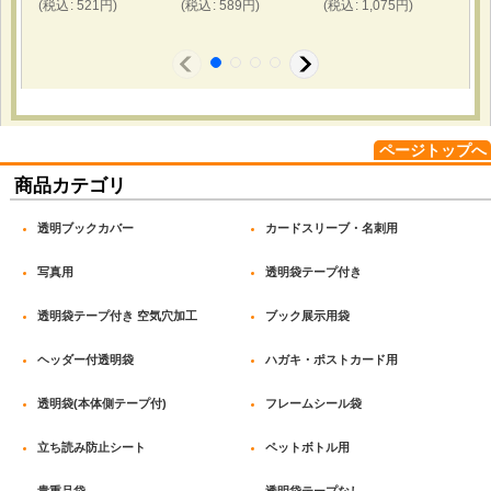
(
税込
:
521
円
)
(
税込
:
589
円
)
(
税込
:
1,075
円
)
(
税
2026-03-13
購入商品
：
透明ブックカバー ライトノベル用 厚口#40【100
枚】 / OPP袋テープなし ハガキ用 厚口#40【100
枚】 / 透明ブックカバー B6青年コミック用 厚口
#40【100枚】 / OPP袋テープなし A4用 標準
#30【100枚】 / OPP袋テープなし 210x300 標準
ページトップへ
#30【100枚】 / OPP袋テープなし 140x200 標準
#30【100枚】 / OPP袋テープなし A5用 厚口
商品カテゴリ
#40【100枚】 / OPP袋テープなし 190x300 標準
#30【100枚】 / OPP袋テープなし 120x180 標準
透明ブックカバー
カードスリーブ・名刺用
#30【100枚】
コミック、小説、リーフレットの保存用。 サイズが豊富に
写真用
透明袋テープ付き
あって希望のサイズがあった。 大変満足で定期的にリピー
トしてます。
透明袋テープ付き 空気穴加工
ブック展示用袋
ヘッダー付透明袋
ハガキ・ポストカード用
透明袋(本体側テープ付)
フレームシール袋
2026-02-20
購入商品
：
白ヘッダー付OPP袋 A6用 標準#30【100枚】 [H-11-
17]
立ち読み防止シート
ペットボトル用
店舗で販売する小物雑貨のパッケージ用。 ヘッダー付きで
そのまま吊り下げ陳列できる点と、静電防止加工が施されて
貴重品袋
透明袋テープなし