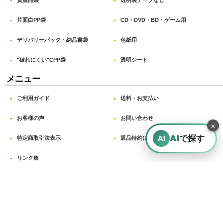
いる点。 サイズ表記が分かりやすく、想定通りのサイズ感
でした。袋の強度もあり、安心して販売用に使えています。
片面白PP袋
CD・DVD・BD・ゲーム用
デリバリーパック・納品書袋
色紙用
"破れにくい"CPP袋
透明シート
2026-02-13
購入商品
：
OPP袋テープ付 CD/DVD標準用(ヨコ入れ) 本体側密
メニュー
着テープ 標準#30【100枚】
DVD・BDのラップ。 友人の説明。 時々しわが寄るのが困っ
ています。
ご利用ガイド
送料・お支払い
お客様の声
お問い合わせ
×
AI
で探す
AI
特定商取引法表示
返品特約に関する重要事項
2026-02-03
購入商品
：
OPP袋テープ付 A5用 本体側開閉自在テープ 標準
リンク集
#30【100枚】 [本テ開閉自在-A5]
カードや紙製コレクションの保管用として。 サイズ丁度良
く、開閉自在テープ付きのため繰り返し使える点に魅力を感
じた。 袋がしっかりしているので安心感がある。長期保管
にも向いていると思う。
営業日:月～金曜日 ※土・日・祝日は休み 問合せ受付時間：9:00
～17:00