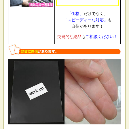
購入商品
：
OPP袋テープ付 ポストカード用 本体側開閉自在テー
プ 標準#30【100枚】 [本テ開閉自在-ポスト]
ポストカードの整理と保管用。 必要なサイズがあり、開閉
「価格」
だけでなく、
できるタイプだったから。 サイズがちょうど良く、使いや
「スピーディーな対応」
も
すかったです。
自信があります！
突発的な納品
も
ご相談ください！
2026-05-21
購入商品
：
OPP袋テープなし A4用 お徳#25【100枚】 [サ徳-A4]
書類やチラシの保管用として購入しました。 日本製で品質
面に安心感があり、価格も手頃だったため。 薄手ですが普
段使いには十分でした。
2026-05-07
購入商品
：
白ヘッダー付OPP袋 ハガキ用 105x155+30+30 標準
#30【100枚】 [Hハガキ]
同人イベントで販売するイラストカードやポストカードの個
包装に使用。 ヘッダー付きでフック陳列しやすく、必要な
サイズが細かく選べたためです。価格も手頃でした。 袋の