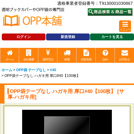
適格事業者登録番号：T9130001030867
メニュー
ログイン
新規登録
カートを見る
ホーム
会社概要
送料/支払
納期
自動見積
Q&A
お問合せ
ホーム
>
OPP袋 テープなし
>
#40
>
OPP袋テープなし ハガキ用 厚口#40【100枚】
OPP袋テープなし ハガキ用 厚口#40【100枚】
[
サ
厚-ハガキ用
]