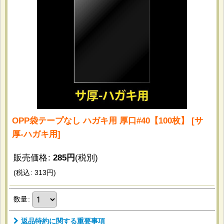
OPP袋テープなし ハガキ用 厚口#40【100枚】
[
サ
厚-ハガキ用
]
販売価格
:
285
円
(税別)
(
税込
:
313
円
)
数量
:
返品特約に関する重要事項