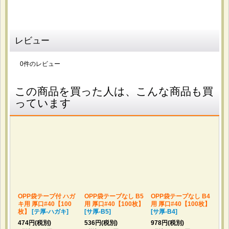
サイズがぴったりで見栄えが良くなりました。
レビュー
2026-04-17
購入商品
：
OPP袋テープ付 A4用 標準#30【100枚】 [テ-A4]
0
件のレビュー
書類や資料の保管に使います。 日本製で品質が安定してい
そうな点と、標準的な厚みで使いやすそうだったため選びま
した。 しっかりした作りで安心感があり、普段使いにちょ
この商品を買った人は、こんな商品も買
うど良い厚みです。テープ付きなので保管にも便利です。
っています
2026-04-02
購入商品
：
アイシングクッキー用コルネ (OPP三角シート)
180x180 標準#30【100枚】 / アイシングクッキー用
コルネ (OPP三角シート) 220x220 標準#30【100枚】
アイシングクリーム用のコルネ。 お値段と質の良さ。 丁寧
に梱包されてて折れなどもなく、とても使いやすかったで
OPP袋テープ付 ハガ
OPP袋テープなし B5
OPP袋テープなし B4
OP
す。
キ用 厚口#40【100
用 厚口#40【100枚】
用 厚口#40【100枚】
用 
枚】
[
テ厚-ハガキ
]
[
サ厚-B5
]
[
サ厚-B4
]
[
サ厚
474
円
(税別)
536
円
(税別)
978
円
(税別)
413