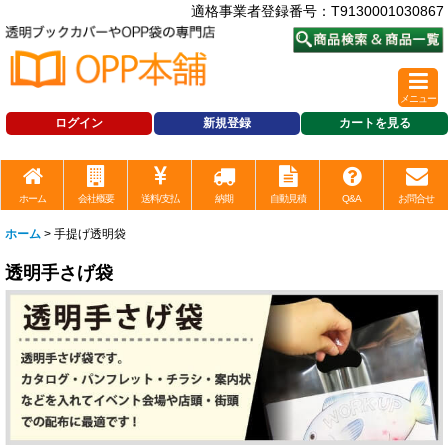
適格事業者登録番号：T9130001030867
メニュー
ログイン
新規登録
カートを見る
ホーム
会社概要
送料/支払
納期
自動見積
Q&A
お問合せ
ホーム
>
手提げ透明袋
透明手さげ袋