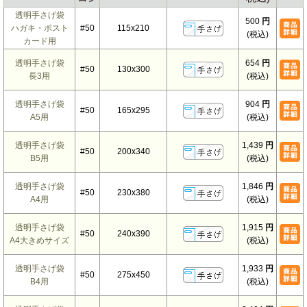
透明手さげ袋
500
円
ハガキ・ポスト
#50
115x210
(税込)
カード用
透明手さげ袋
654
円
#50
130x300
長3用
(税込)
透明手さげ袋
904
円
#50
165x295
A5用
(税込)
透明手さげ袋
1,439
円
#50
200x340
B5用
(税込)
透明手さげ袋
1,846
円
#50
230x380
A4用
(税込)
透明手さげ袋
1,915
円
#50
240x390
A4大きめサイズ
(税込)
透明手さげ袋
1,933
円
#50
275x450
B4用
(税込)