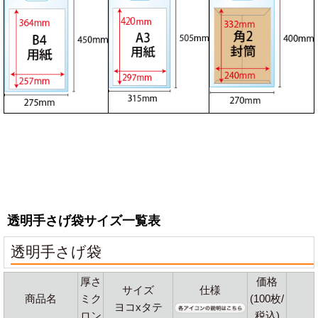
透明手さげ袋サイズ一覧表
透明手さげ袋
厚さ
価格
サイズ
仕様
商品名
ミク
(100枚/
ヨコxタテ
ロン
税込)