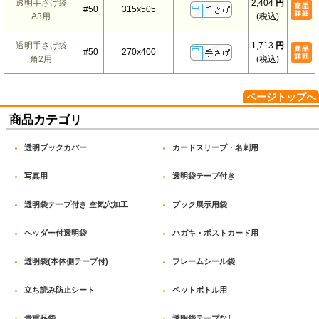
透明手さげ袋
2,404
円
#50
315x505
A3用
(税込)
透明手さげ袋
1,713
円
#50
270x400
角2用
(税込)
ページトップへ
商品カテゴリ
透明ブックカバー
カードスリーブ・名刺用
写真用
透明袋テープ付き
透明袋テープ付き 空気穴加工
ブック展示用袋
ヘッダー付透明袋
ハガキ・ポストカード用
透明袋(本体側テープ付)
フレームシール袋
立ち読み防止シート
ペットボトル用
貴重品袋
透明袋テープなし