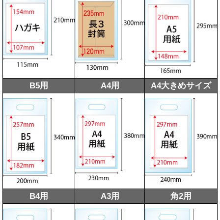
B5用
A4用
A4大きめサイズ
B4用
A3用
角2用