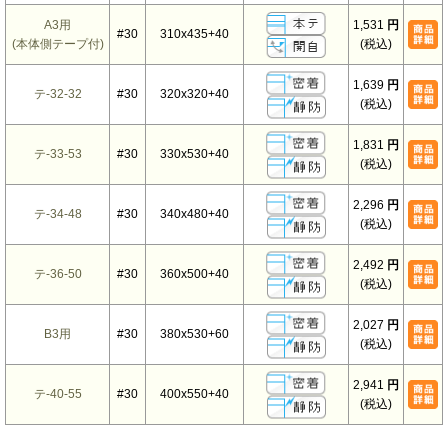
A3用
1,531
円
#30
310x435+40
(本体側テープ付)
(税込)
1,639
円
テ-32-32
#30
320x320+40
(税込)
1,831
円
テ-33-53
#30
330x530+40
(税込)
2,296
円
テ-34-48
#30
340x480+40
(税込)
2,492
円
テ-36-50
#30
360x500+40
(税込)
2,027
円
B3用
#30
380x530+60
(税込)
2,941
円
テ-40-55
#30
400x550+40
(税込)