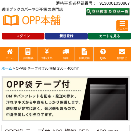
適格事業者登録番号：T9130001030867
メニュー
ログイン
新規登録
カートを見る
ホーム
会社概要
送料/支払
納期
自動見積
Q&A
お問合せ
ホーム
>
OPP袋 テープ付 #30 横幅 250 ~ 400mm