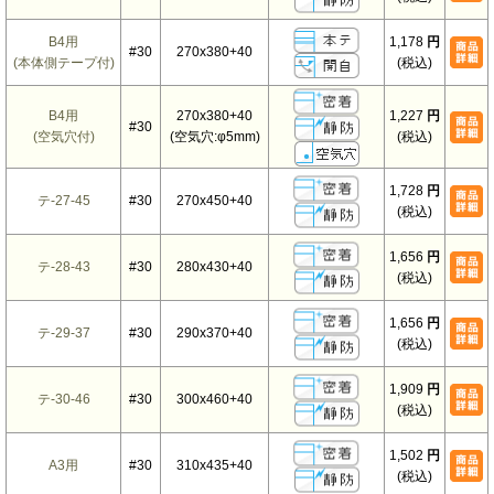
B4用
1,178
円
#30
270x380+40
(本体側テープ付)
(税込)
B4用
270x380+40
1,227
円
#30
(空気穴付)
(空気穴:φ5mm)
(税込)
1,728
円
テ-27-45
#30
270x450+40
(税込)
1,656
円
テ-28-43
#30
280x430+40
(税込)
1,656
円
テ-29-37
#30
290x370+40
(税込)
1,909
円
テ-30-46
#30
300x460+40
(税込)
1,502
円
A3用
#30
310x435+40
(税込)