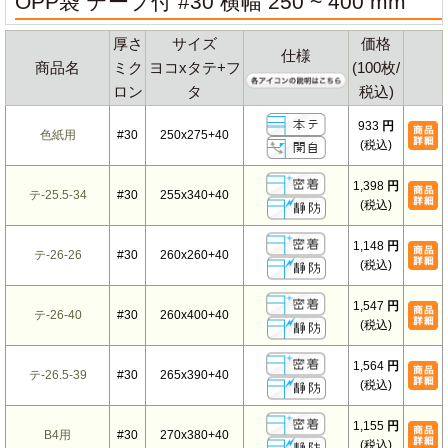
OPP袋 テープ付 #30 横幅 250 ~ 400 mm
厚さ
サイズ
価格
仕様
商品名
ミク
ヨコxタテ+フ
(100枚/
ロン
タ
税込)
933
円
色紙用
#30
250x275+40
(税込)
1,398
円
テ-25.5-34
#30
255x340+40
(税込)
1,148
円
テ-26-26
#30
260x260+40
(税込)
1,547
円
テ-26-40
#30
260x400+40
(税込)
1,564
円
テ-26.5-39
#30
265x390+40
(税込)
1,155
円
B4用
#30
270x380+40
(税込)