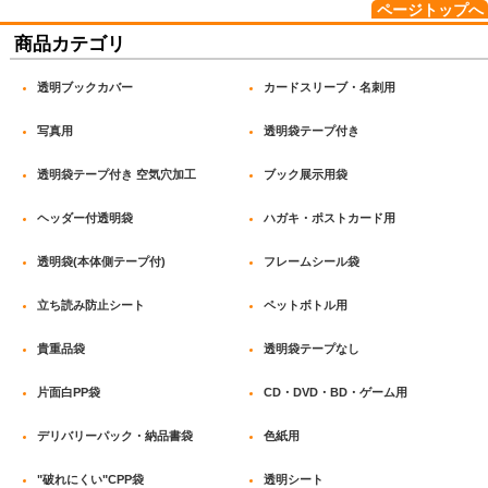
ページトップへ
商品カテゴリ
透明ブックカバー
カードスリーブ・名刺用
写真用
透明袋テープ付き
透明袋テープ付き 空気穴加工
ブック展示用袋
ヘッダー付透明袋
ハガキ・ポストカード用
透明袋(本体側テープ付)
フレームシール袋
立ち読み防止シート
ペットボトル用
貴重品袋
透明袋テープなし
片面白PP袋
CD・DVD・BD・ゲーム用
デリバリーパック・納品書袋
色紙用
"破れにくい"CPP袋
透明シート