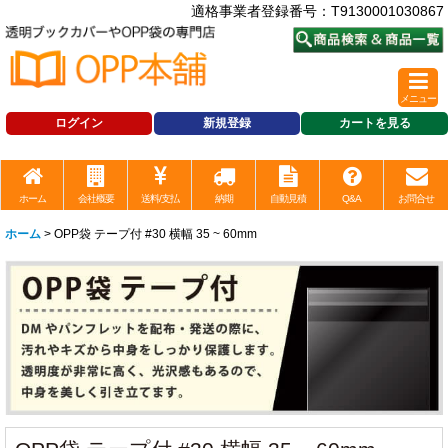
適格事業者登録番号：T9130001030867
メニュー
ログイン
新規登録
カートを見る
ホーム
会社概要
送料/支払
納期
自動見積
Q&A
お問合せ
ホーム
>
OPP袋 テープ付 #30 横幅 35 ~ 60mm