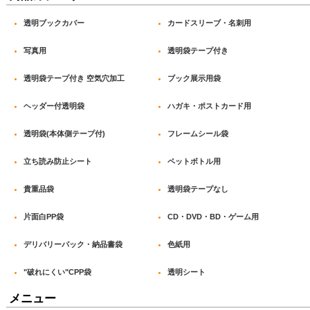
透明ブックカバー
カードスリーブ・名刺用
写真用
透明袋テープ付き
透明袋テープ付き 空気穴加工
ブック展示用袋
ヘッダー付透明袋
ハガキ・ポストカード用
透明袋(本体側テープ付)
フレームシール袋
立ち読み防止シート
ペットボトル用
貴重品袋
透明袋テープなし
片面白PP袋
CD・DVD・BD・ゲーム用
デリバリーパック・納品書袋
色紙用
"破れにくい"CPP袋
透明シート
メニュー