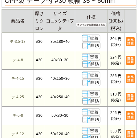
OPP袋 テープ付 #30 横幅 35 ~ 60mm
厚さ
サイズ
価格
仕様
商品名
ミク
ヨコxタテ+フ
(100枚/
ロン
タ
税込)
304
円
テ-3.5-18
#30
35x180+40
(税込)
224
円
テ-4-8
#30
40x80+30
(税込)
256
円
テ-4-15
#30
40x150+30
(税込)
313
円
テ-4-25
#30
40x250+40
(税込)
246
円
テ-5-8
#30
50x80+30
(税込)
330
円
テ-5-12
#30
50x120+40
(税込)