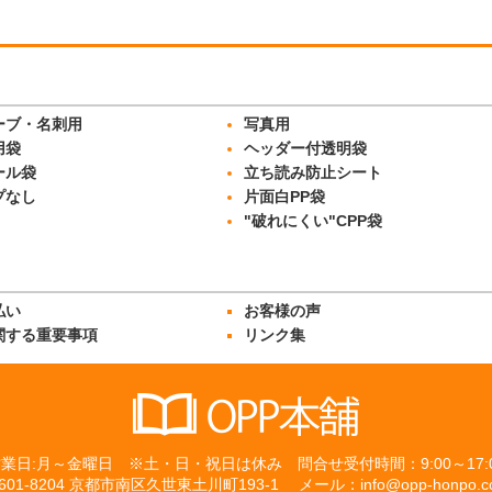
ーブ・名刺用
写真用
用袋
ヘッダー付透明袋
ール袋
立ち読み防止シート
プなし
片面白PP袋
"破れにくい"CPP袋
払い
お客様の声
関する重要事項
リンク集
業日:月～金曜日 ※土・日・祝日は休み 問合せ受付時間：9:00～17:
601-8204 京都市南区久世東土川町193-1 メール：info@opp-honpo.c