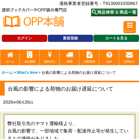
適格事業者登録番号：T9130001030867
メニュー
ログイン
新規登録
カートを見る
ホーム
会社概要
送料/支払
納期
自動見積
Q&A
お問合せ
ホーム
>
What's New
>
台風の影響による荷物のお届け遅延について
台風の影響による荷物のお届け遅延について
2026
06
26
年
月
日
弊社取引先のヤマト運輸様より、
台風の影響で、一部地域で集荷・配達停止等が発生してい
るとの連絡がありました。