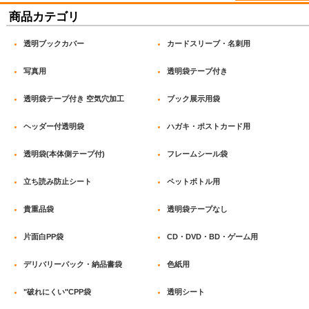
商品カテゴリ
透明ブックカバー
カードスリーブ・名刺用
写真用
透明袋テープ付き
透明袋テープ付き 空気穴加工
ブック展示用袋
ヘッダー付透明袋
ハガキ・ポストカード用
透明袋(本体側テープ付)
フレームシール袋
立ち読み防止シート
ペットボトル用
貴重品袋
透明袋テープなし
片面白PP袋
CD・DVD・BD・ゲーム用
デリバリーパック・納品書袋
色紙用
"破れにくい"CPP袋
透明シート