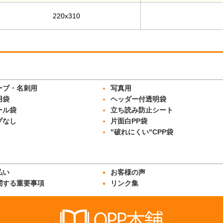
220x310
ーブ・名刺用
写真用
用袋
ヘッダー付透明袋
ール袋
立ち読み防止シート
プなし
片面白PP袋
"破れにくい"CPP袋
払い
お客様の声
関する重要事項
リンク集