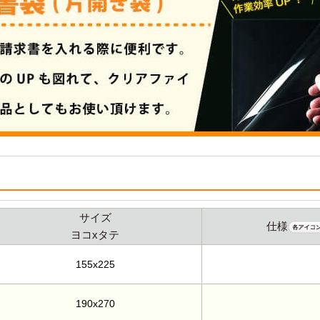
サイズ
仕様
ヨコxタテ
155x225
190x270