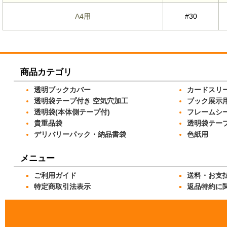
A4用
#30
商品カテゴリ
透明ブックカバー
カードスリ
透明袋テープ付き 空気穴加工
ブック展示
透明袋(本体側テープ付)
フレームシ
貴重品袋
透明袋テー
デリバリーパック・納品書袋
色紙用
メニュー
ご利用ガイド
送料・お支
特定商取引法表示
返品特約に