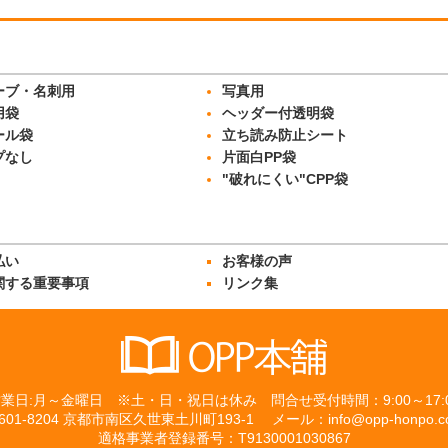
ーブ・名刺用
写真用
用袋
ヘッダー付透明袋
ール袋
立ち読み防止シート
プなし
片面白PP袋
"破れにくい"CPP袋
払い
お客様の声
関する重要事項
リンク集
業日:月～金曜日 ※土・日・祝日は休み 問合せ受付時間：9:00～17:
601-8204 京都市南区久世東土川町193-1 メール：info@opp-honpo.c
適格事業者登録番号：T9130001030867