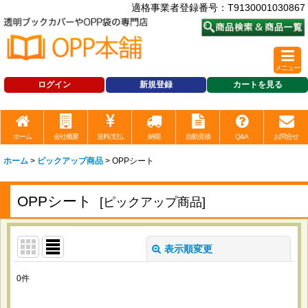
適格事業者登録番号：T9130001030867
メニュー
ログイン
新規登録
カートを見る
ホーム
会社概要
送料/支払
納期
自動見積
Q&A
お問合せ
ホーム
>
ピックアップ商品
>
OPPシート
OPPシート
[
ピックアップ商品
]
表示順変更
閉じる
0
件
表示数
: