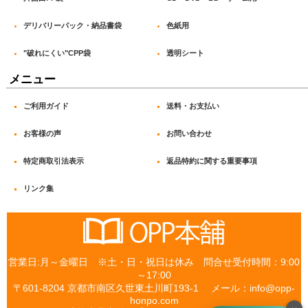
OPP袋 テープなし_#40
デリバリーパック・納品書袋
色紙用
OPP袋 テープなし_#50
"破れにくい"CPP袋
透明シート
OPP袋 テープなし_#60
メニュー
“破れにくい” CPP袋テープ付_#30
ご利用ガイド
送料・お支払い
“破れにくい” CPP袋テープ付_#40
お客様の声
お問い合わせ
フレームシール袋
特定商取引法表示
返品特約に関する重要事項
白ヘッダー付 OPP袋_#30
リンク集
白ヘッダー付 OPP袋_#40
透明ヘッダー付 OPP袋_#30
営業日:月～金曜日 ※土・日・祝日は休み 問合せ受付時間：9:00
片面白 PP袋_印刷OK OPP袋
～17:00
〒601-8204 京都市南区久世東土川町193-1 メール：info@opp-
片面白 PP袋_書込OK OPP袋
honpo.com