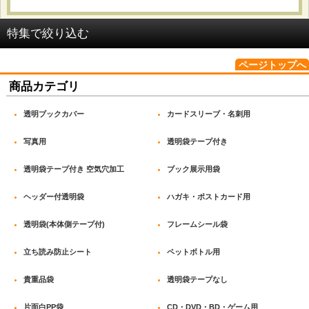
並び順
:
特集で絞り込む
絞り込む
ページトップへ
OPP袋 テープ付_#25
商品カテゴリ
OPP袋 テープ付_#30
透明ブックカバー
カードスリーブ・名刺用
OPP袋 テープ付_#40
写真用
透明袋テープ付き
OPP袋 テープ付_#50
透明袋テープ付き 空気穴加工
ブック展示用袋
OPP袋(本体側テープ付)_開閉自在テープ
ヘッダー付透明袋
ハガキ・ポストカード用
OPP袋(本体側テープ付)_密着テープ
透明袋(本体側テープ付)
フレームシール袋
OPP袋 テープなし_#25
立ち読み防止シート
ペットボトル用
OPP袋 テープなし_#30
貴重品袋
透明袋テープなし
片面白PP袋
CD・DVD・BD・ゲーム用