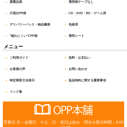
貴重品袋
透明袋テープなし
片面白PP袋
CD・DVD・BD・ゲーム用
デリバリーパック・納品書袋
色紙用
"破れにくい"CPP袋
透明シート
メニュー
ご利用ガイド
送料・お支払い
お客様の声
お問い合わせ
特定商取引法表示
返品特約に関する重要事項
リンク集
営業日:月～金曜日 ※土・日・祝日は休み 問合せ受付時間：9:00