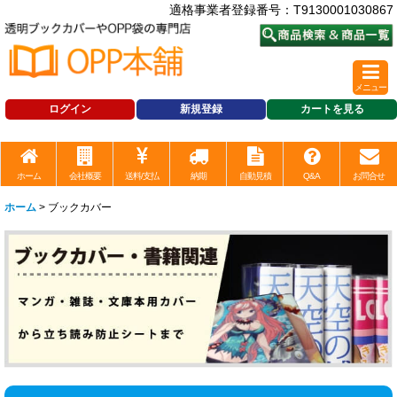
適格事業者登録番号：T9130001030867
メニュー
ログイン
新規登録
カートを見る
ホーム
会社概要
送料/支払
納期
自動見積
Q&A
お問合せ
ホーム
>
ブックカバー