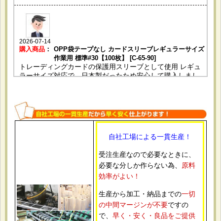
2026-07-14
購入商品
：
OPP袋テープなし カードスリーブレギュラーサイズ
作業用 標準#30【100枚】 [C-65-90]
トレーディングカードの保護用スリーブとして使用 レギュ
ラーサイズ対応で、日本製だったため安心して購入しまし
た。 サイズがぴったりでカードの出し入れもしやすいで
す。透明度も高くコレクション用に満足しています。
自社工場による一貫生産！
2026-06-25
購入商品
：
OPP袋テープ付 A4用 標準#30【100枚】 [テ-A4]
受注生産なので必要なときに、
カタログや販促資料をまとめて入れるために使用。 DMやパ
必要な分しか作らない為、
原料
ンフレット用に使いやすそうだったため。 透明度も高く、
仕上がりがきれいでした。
効率がよい！
生産から加工・納品までの
一切
の中間マージンが不要
ですの
で、
早く・安く・良品をご提供