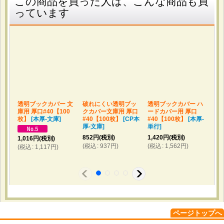
この商品を買った人は、こんな商品も買
そのまま吊り下げ陳列できる点と、静電防止加工が施されて
っています
いる点。 サイズ表記が分かりやすく、想定通りのサイズ感
でした。袋の強度もあり、安心して販売用に使えています。
2026-02-13
購入商品
：
OPP袋テープ付 CD/DVD標準用(ヨコ入れ) 本体側密
着テープ 標準#30【100枚】
DVD・BDのラップ。 友人の説明。 時々しわが寄るのが困っ
透明ブックカバー 文
破れにくい透明ブッ
透明ブックカバー ハ
透明
ています。
庫用 厚口#40【100
クカバー文庫用 厚口
ードカバー用 厚口
イト
枚】
[
本厚-文庫
]
#40【100枚】
[
CP本
#40【100枚】
[
本厚-
#4
厚-文庫
]
単行
]
ラ
852
円
(税別)
1,420
円
(税別)
1,1
1,016
円
(税別)
(
税込
:
937
円
)
(
税込
:
1,562
円
)
(
税
(
税込
:
1,117
円
)
2026-02-03
購入商品
：
OPP袋テープ付 A5用 本体側開閉自在テープ 標準
#30【100枚】 [本テ開閉自在-A5]
カードや紙製コレクションの保管用として。 サイズ丁度良
く、開閉自在テープ付きのため繰り返し使える点に魅力を感
じた。 袋がしっかりしているので安心感がある。長期保管
にも向いていると思う。
ページトップへ