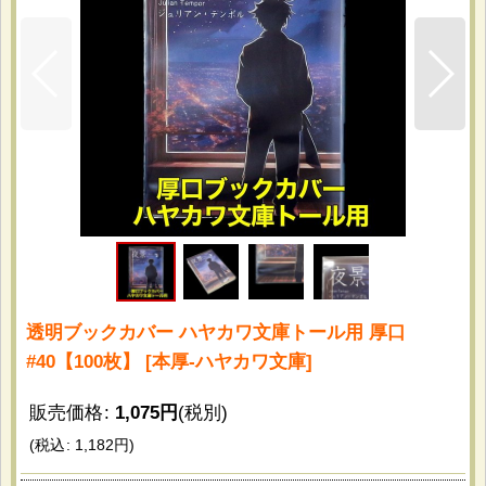
透明ブックカバー ハヤカワ文庫トール用 厚口
#40【100枚】
[
本厚-ハヤカワ文庫
]
販売価格
:
1,075
円
(税別)
(
税込
:
1,182
円
)