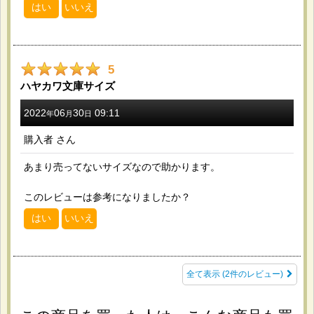
はい
いいえ
2026-03-13
購入商品
：
透明ブックカバー ライトノベル用 厚口#40【100
枚】 / OPP袋テープなし ハガキ用 厚口#40【100
5
枚】 / 透明ブックカバー B6青年コミック用 厚口
ハヤカワ文庫サイズ
#40【100枚】 / OPP袋テープなし A4用 標準
#30【100枚】 / OPP袋テープなし 210x300 標準
2022
06
30
09:11
年
月
日
#30【100枚】 / OPP袋テープなし 140x200 標準
#30【100枚】 / OPP袋テープなし A5用 厚口
購入者
さん
#40【100枚】 / OPP袋テープなし 190x300 標準
#30【100枚】 / OPP袋テープなし 120x180 標準
あまり売ってないサイズなので助かります。
#30【100枚】
コミック、小説、リーフレットの保存用。 サイズが豊富に
あって希望のサイズがあった。 大変満足で定期的にリピー
このレビューは参考になりましたか？
トしてます。
はい
いいえ
全て表示
(2件のレビュー)
2026-02-20
購入商品
：
白ヘッダー付OPP袋 A6用 標準#30【100枚】 [H-11-
17]
店舗で販売する小物雑貨のパッケージ用。 ヘッダー付きで