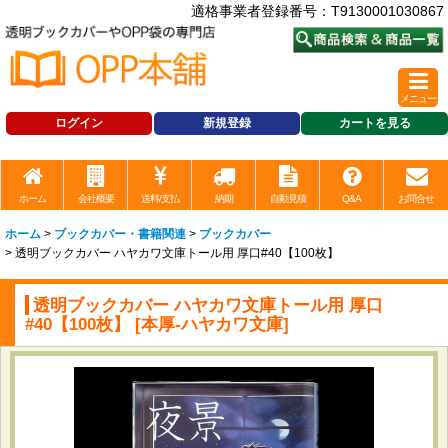
適格事業者登録番号：T9130001030867
メニュー
ログイン
新規登録
カートを見る
ホーム
会社概要
送料/支払
納期
自動見積
Q&A
お問合せ
ホーム
>
ブックカバー・書籍関連
>
ブックカバー
>
透明ブックカバー ハヤカワ文庫トール用 厚口#40【100枚】
透明ブックカバー ハヤカワ文庫トール用 厚口
#40【100枚】
[
本厚-ハヤカワ文庫
]