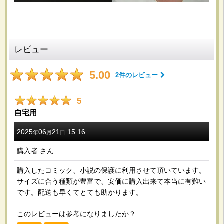
サイズが細かく選べたためです。価格も手頃でした。 袋の
サイズがぴったりで見栄えが良くなりました。
レビュー
2026-04-17
購入商品
：
OPP袋テープ付 A4用 標準#30【100枚】 [テ-A4]
5.00
2
件のレビュー
書類や資料の保管に使います。 日本製で品質が安定してい
そうな点と、標準的な厚みで使いやすそうだったため選びま
した。 しっかりした作りで安心感があり、普段使いにちょ
5
うど良い厚みです。テープ付きなので保管にも便利です。
自宅用
2025
06
21
15:16
年
月
日
購入者
さん
2026-04-02
購入商品
：
アイシングクッキー用コルネ (OPP三角シート)
180x180 標準#30【100枚】 / アイシングクッキー用
購入したコミック、小説の保護に利用させて頂いています。
コルネ (OPP三角シート) 220x220 標準#30【100枚】
サイズに合う種類が豊富で、安価に購入出来て本当に有難い
アイシングクリーム用のコルネ。 お値段と質の良さ。 丁寧
です。配送も早くてとても助かります。
に梱包されてて折れなどもなく、とても使いやすかったで
す。
このレビューは参考になりましたか？