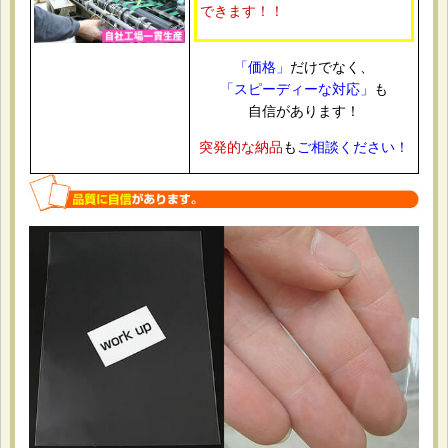
2026-06-10
できます！！
購入商品
：
OPP袋テープ付 ポストカード用 本体側開閉自在テー
プ 標準#30【100枚】 [本テ開閉自在-ポスト]
ポストカードの整理と保管用。 必要なサイズがあり、開閉
「価格」
だけでなく、
できるタイプだったから。 サイズがちょうど良く、使いや
「スピーディーな対応」
も
すかったです。
自信があります！
突発的な納品
も
ご相談ください！
2026-05-21
購入商品
：
OPP袋テープなし A4用 お徳#25【100枚】 [サ徳-A4]
書類やチラシの保管用として購入しました。 日本製で品質
面に安心感があり、価格も手頃だったため。 薄手ですが普
段使いには十分でした。
2026-05-07
購入商品
：
白ヘッダー付OPP袋 ハガキ用 105x155+30+30 標準
#30【100枚】 [Hハガキ]
同人イベントで販売するイラストカードやポストカードの個
包装に使用。 ヘッダー付きでフック陳列しやすく、必要な