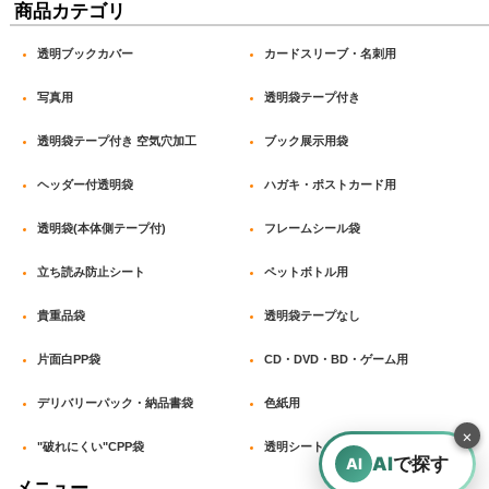
商品カテゴリ
透明ブックカバー
カードスリーブ・名刺用
2026-01-16
購入商品
：
OPP袋テープなし A4用 お徳#25【100枚】 [サ徳-A4]
写真用
透明袋テープ付き
フリマアプリでの商品発送時の内袋として使用しました。
A4サイズで汎用性が高く、テープなしのため封入後に自由
透明袋テープ付き 空気穴加工
ブック展示用袋
に梱包できる点が良かったです。 袋が破れにくく、発送時
も安心して使えました。透明で中身確認もしやすいです。
ヘッダー付透明袋
ハガキ・ポストカード用
透明袋(本体側テープ付)
フレームシール袋
立ち読み防止シート
ペットボトル用
2026-01-08
購入商品
：
透明ブックカバー B5同人誌&実用書&週刊誌用 厚口
#40【100枚】 / 透明ブックカバー 四六判 厚口
貴重品袋
透明袋テープなし
#40【100枚】 / 透明ブックカバー IT関連本＆実用書
用 厚口#40【100枚】
片面白PP袋
CD・DVD・BD・ゲーム用
個人所有の本の汚れ等の防止。 以前から使用していて、気
に入っている。 しっかりしていて満足だが、 可能であれば
デリバリーパック・納品書袋
色紙用
50枚くらいが入った物も販売してもらえるとありがたい。
×
個人で使用する場合、さまざまな大きさのカバーを揃えたい
"破れにくい"CPP袋
透明シート
ところだが、サイズによって消費率が変わるし、コストがか
AI
で探す
AI
かる。
メニュー