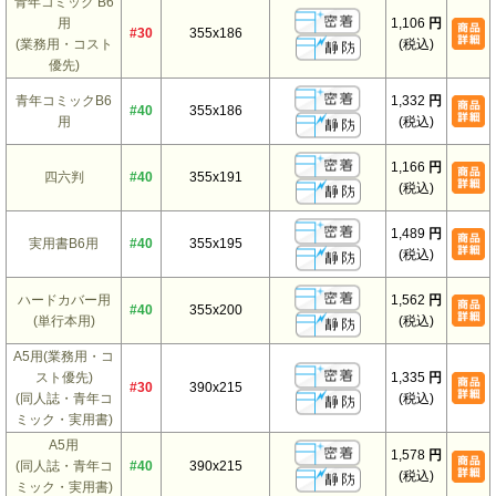
青年コミック B6
用
1,106
円
#30
355x186
(業務用・コスト
(税込)
優先)
青年コミックB6
1,332
円
#40
355x186
用
(税込)
1,166
円
四六判
#40
355x191
(税込)
1,489
円
実用書B6用
#40
355x195
(税込)
ハードカバー用
1,562
円
#40
355x200
(単行本用)
(税込)
A5用(業務用・コ
スト優先)
1,335
円
#30
390x215
(同人誌・青年コ
(税込)
ミック・実用書)
A5用
1,578
円
(同人誌・青年コ
#40
390x215
(税込)
ミック・実用書)