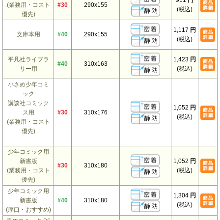
(業務用・コスト
#30
290x155
(税込)
優先)
1,117
円
文庫本用
#40
290x155
(税込)
平凡社ライブラ
1,423
円
#40
310x163
リー用
(税込)
小さめ少年コミ
ック
講談社コミック
1,052
円
ス用
#30
310x176
(税込)
(業務用・コスト
優先)
少年コミック用
新書版
1,052
円
#30
310x180
(業務用・コスト
(税込)
優先)
少年コミック用
1,304
円
新書版
#40
310x180
(税込)
(厚口・おすすめ)