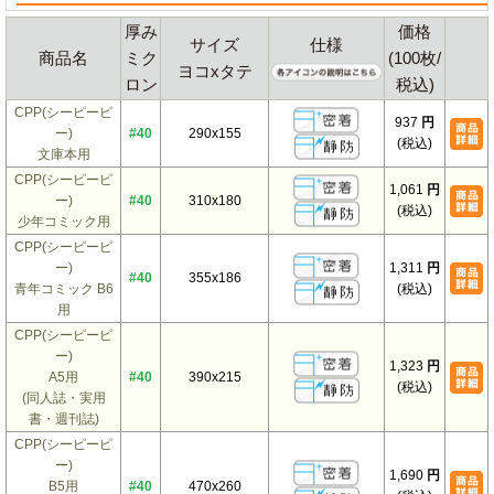
厚み
価格
サイズ
仕様
商品名
ミク
(100枚/
ヨコxタテ
ロン
税込)
CPP(シーピーピ
937
円
ー)
#40
290x155
(税込)
文庫本用
CPP(シーピーピ
1,061
円
ー)
#40
310x180
(税込)
少年コミック用
CPP(シーピーピ
ー)
1,311
円
#40
355x186
青年コミック B6
(税込)
用
CPP(シーピーピ
ー)
1,323
円
A5用
#40
390x215
(税込)
(同人誌・実用
書・週刊誌)
CPP(シーピーピ
ー)
1,690
円
B5用
#40
470x260