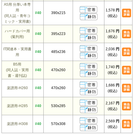
A5用 分厚い本専
用
1,578
円
#40
390x215
(同人誌・青年コ
(税込)
ミック・実用書)
ハードカバー用
1,676
円
#40
395x223
(菊判用)
(税込)
IT関連本・実用書
2,036
円
#40
485x236
用
(税込)
B5用
1,740
円
(同人誌・実用
#40
470x260
(税込)
書・週刊誌)
1,686
円
楽譜用-H260
#40
470x260
(税込)
2,167
円
楽譜用-H285
#40
530x285
(税込)
2,569
円
楽譜用-H308
#40
570x308
(税込)