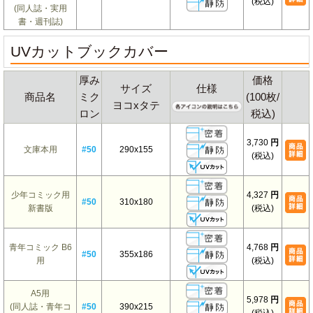
(税込)
(同人誌・実用
書・週刊誌)
UVカットブックカバー
厚み
価格
サイズ
仕様
商品名
ミク
(100枚/
ヨコxタテ
ロン
税込)
3,730
円
文庫本用
#50
290x155
(税込)
少年コミック用
4,327
円
#50
310x180
新書版
(税込)
青年コミック B6
4,768
円
#50
355x186
用
(税込)
A5用
5,978
円
(同人誌・青年コ
#50
390x215