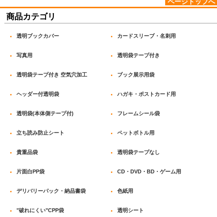
ページトップへ
商品カテゴリ
透明ブックカバー
カードスリーブ・名刺用
写真用
透明袋テープ付き
透明袋テープ付き 空気穴加工
ブック展示用袋
ヘッダー付透明袋
ハガキ・ポストカード用
透明袋(本体側テープ付)
フレームシール袋
立ち読み防止シート
ペットボトル用
貴重品袋
透明袋テープなし
片面白PP袋
CD・DVD・BD・ゲーム用
デリバリーパック・納品書袋
色紙用
"破れにくい"CPP袋
透明シート