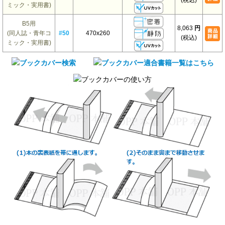
(税込)
ミック・実用書)
B5用
8,063
円
(同人誌・青年コ
#50
470x260
(税込)
ミック・実用書)