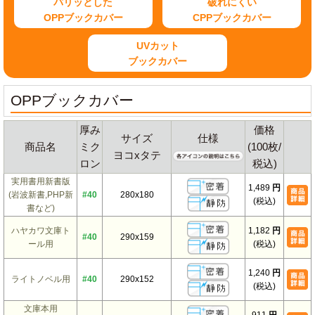
パリッとした
破れにくい
OPPブックカバー
CPPブックカバー
UVカット
ブックカバー
OPPブックカバー
厚み
価格
サイズ
仕様
商品名
ミク
(100枚/
ヨコxタテ
ロン
税込)
実用書用新書版
1,489
円
(岩波新書,PHP新
#40
280x180
(税込)
書など)
ハヤカワ文庫ト
1,182
円
#40
290x159
ール用
(税込)
1,240
円
ライトノベル用
#40
290x152
(税込)
文庫本用
911
円