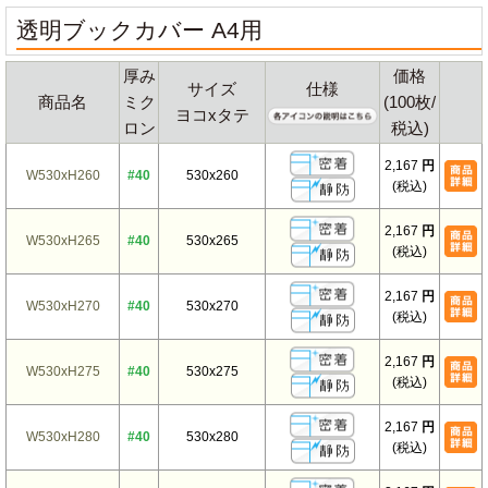
透明ブックカバー A4用
厚み
価格
サイズ
仕様
商品名
ミク
(100枚/
ヨコxタテ
ロン
税込)
2,167
円
W530xH260
#40
530x260
(税込)
2,167
円
W530xH265
#40
530x265
(税込)
2,167
円
W530xH270
#40
530x270
(税込)
2,167
円
W530xH275
#40
530x275
(税込)
2,167
円
W530xH280
#40
530x280
(税込)