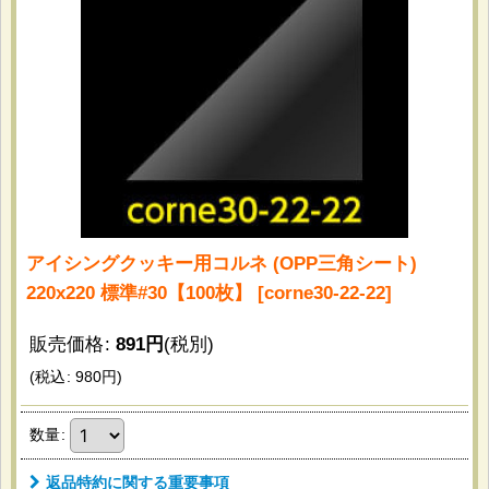
アイシングクッキー用コルネ (OPP三角シート)
220x220 標準#30【100枚】
[
corne30-22-22
]
販売価格
:
891
円
(税別)
(
税込
:
980
円
)
数量
:
返品特約に関する重要事項