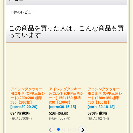
2026-04-17
購入商品
：
OPP袋テープ付 A4用 標準#30【100枚】 [テ-A4]
0
件のレビュー
書類や資料の保管に使います。 日本製で品質が安定してい
そうな点と、標準的な厚みで使いやすそうだったため選びま
した。 しっかりした作りで安心感があり、普段使いにちょ
この商品を買った人は、こんな商品も買
うど良い厚みです。テープ付きなので保管にも便利です。
っています
2026-04-02
購入商品
：
アイシングクッキー用コルネ (OPP三角シート)
180x180 標準#30【100枚】 / アイシングクッキー用
コルネ (OPP三角シート) 220x220 標準#30【100枚】
アイシングクリーム用のコルネ。 お値段と質の良さ。 丁寧
に梱包されてて折れなどもなく、とても使いやすかったで
アイシングクッキー
アイシングクッキー
アイシングクッキー
ア
す。
用コルネ (OPP三角シ
用コルネ (OPP三角シ
用コルネ (OPP三角シ
用コ
ート) 200x200 標準
ート) 150x150 標準
ート) 180x180 標準
ート)
#30【100枚】
#30【100枚】
#30【100枚】
#3
[
corne30-20-20
]
[
corne30-15-15
]
[
corne30-18-18
]
[
cor
694
円
(税別)
516
円
(税別)
570
円
(税別)
947
(
税込
:
763
円
)
(
税込
:
567
円
)
(
税込
:
627
円
)
(
税
2026-03-13
購入商品
：
透明ブックカバー ライトノベル用 厚口#40【100
枚】 / OPP袋テープなし ハガキ用 厚口#40【100