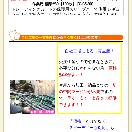
作業用 標準#30【100枚】 [C-65-90]
トレーディングカードの保護用スリーブとして使用 レギュ
ラーサイズ対応で、日本製だったため安心して購入しまし
た。 サイズがぴったりでカードの出し入れもしやすいで
す。透明度も高くコレクション用に満足しています。
自社工場による一貫生産！
2026-06-25
購入商品
：
OPP袋テープ付 A4用 標準#30【100枚】 [テ-A4]
受注生産なので必要なときに、
カタログや販促資料をまとめて入れるために使用。 DMやパ
必要な分しか作らない為、
原料
ンフレット用に使いやすそうだったため。 透明度も高く、
仕上がりがきれいでした。
効率がよい！
生産から加工・納品までの
一切
の中間マージンが不要
ですの
で、
早く・安く・良品をご提供
2026-06-10
できます！！
購入商品
：
OPP袋テープ付 ポストカード用 本体側開閉自在テー
プ 標準#30【100枚】 [本テ開閉自在-ポスト]
ポストカードの整理と保管用。 必要なサイズがあり、開閉
「価格」
だけでなく、
できるタイプだったから。 サイズがちょうど良く、使いや
「スピーディーな対応」
も
すかったです。