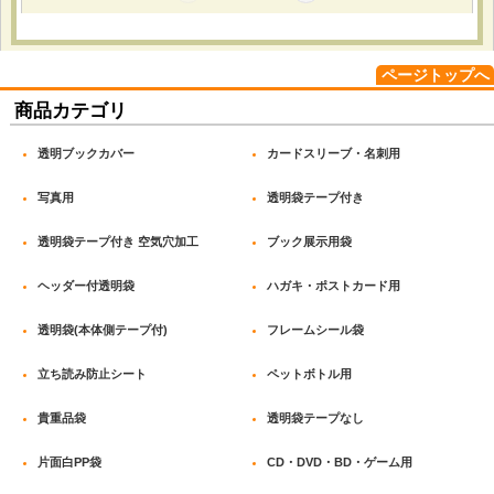
枚】 / 透明ブックカバー B6青年コミック用 厚口
#40【100枚】 / OPP袋テープなし A4用 標準
#30【100枚】 / OPP袋テープなし 210x300 標準
#30【100枚】 / OPP袋テープなし 140x200 標準
ページトップへ
#30【100枚】 / OPP袋テープなし A5用 厚口
商品カテゴリ
#40【100枚】 / OPP袋テープなし 190x300 標準
#30【100枚】 / OPP袋テープなし 120x180 標準
#30【100枚】
透明ブックカバー
カードスリーブ・名刺用
コミック、小説、リーフレットの保存用。 サイズが豊富に
あって希望のサイズがあった。 大変満足で定期的にリピー
写真用
透明袋テープ付き
トしてます。
透明袋テープ付き 空気穴加工
ブック展示用袋
ヘッダー付透明袋
ハガキ・ポストカード用
2026-02-20
透明袋(本体側テープ付)
フレームシール袋
購入商品
：
白ヘッダー付OPP袋 A6用 標準#30【100枚】 [H-11-
17]
店舗で販売する小物雑貨のパッケージ用。 ヘッダー付きで
立ち読み防止シート
ペットボトル用
そのまま吊り下げ陳列できる点と、静電防止加工が施されて
いる点。 サイズ表記が分かりやすく、想定通りのサイズ感
貴重品袋
透明袋テープなし
でした。袋の強度もあり、安心して販売用に使えています。
片面白PP袋
CD・DVD・BD・ゲーム用