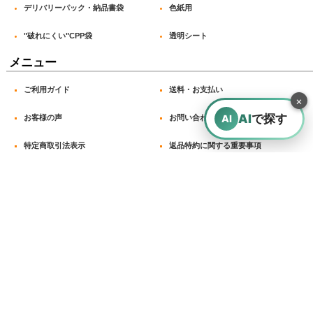
デリバリーパック・納品書袋
色紙用
2026-02-13
"破れにくい"CPP袋
透明シート
購入商品
：
OPP袋テープ付 CD/DVD標準用(ヨコ入れ) 本体側密
着テープ 標準#30【100枚】
メニュー
DVD・BDのラップ。 友人の説明。 時々しわが寄るのが困っ
ています。
ご利用ガイド
送料・お支払い
×
AI
で探す
AI
お客様の声
お問い合わせ
特定商取引法表示
返品特約に関する重要事項
2026-02-03
購入商品
：
OPP袋テープ付 A5用 本体側開閉自在テープ 標準
#30【100枚】 [本テ開閉自在-A5]
リンク集
カードや紙製コレクションの保管用として。 サイズ丁度良
く、開閉自在テープ付きのため繰り返し使える点に魅力を感
じた。 袋がしっかりしているので安心感がある。長期保管
にも向いていると思う。
営業日:月～金曜日 ※土・日・祝日は休み 問合せ受付時間：9:00
～17:00
〒601-8204 京都市南区久世東土川町193-1 メール：info@opp-
honpo.com
2026-01-16
適格事業者登録番号：T9130001030867
購入商品
：
OPP袋テープなし A4用 お徳#25【100枚】 [サ徳-A4]