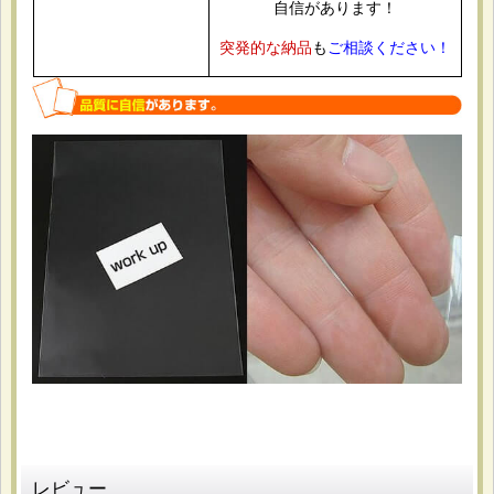
自信があります！
突発的な納品
も
ご相談ください！
2026-05-21
購入商品
：
OPP袋テープなし A4用 お徳#25【100枚】 [サ徳-A4]
書類やチラシの保管用として購入しました。 日本製で品質
面に安心感があり、価格も手頃だったため。 薄手ですが普
段使いには十分でした。
2026-05-07
購入商品
：
白ヘッダー付OPP袋 ハガキ用 105x155+30+30 標準
#30【100枚】 [Hハガキ]
同人イベントで販売するイラストカードやポストカードの個
包装に使用。 ヘッダー付きでフック陳列しやすく、必要な
サイズが細かく選べたためです。価格も手頃でした。 袋の
サイズがぴったりで見栄えが良くなりました。
レビュー