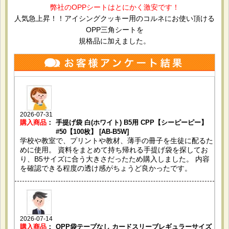
弊社のOPPシートはとにかく激安です！
人気急上昇！！アイシングクッキー用のコルネにお使い頂ける
OPP三角シートを
規格品に加えました。
2026-07-31
購入商品
：
手提げ袋 白(ホワイト) B5用 CPP【シーピーピー】
#50【100枚】 [AB-B5W]
学校や教室で、プリントや教材、薄手の冊子を生徒に配るた
めに使用。 資料をまとめて持ち帰れる手提げ袋を探してお
り、B5サイズに合う大きさだったため購入しました。 内容
を確認できる程度の透け感がちょうど良かったです。
2026-07-14
購入商品
：
OPP袋テープなし カードスリーブレギュラーサイズ