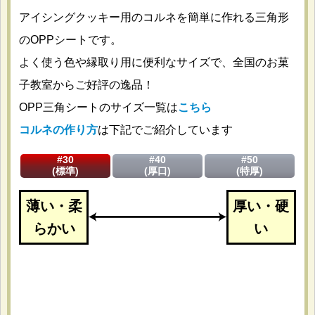
アイシングクッキー用のコルネを簡単に作れる三角形
のOPPシートです。
よく使う色や縁取り用に便利なサイズで、全国のお菓
子教室からご好評の逸品！
OPP三角シートのサイズ一覧は
こちら
コルネの作り方
は下記でご紹介しています
#30
#40
#50
(標準)
(厚口)
(特厚)
薄い・柔
厚い・硬
らかい
い