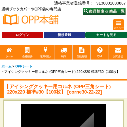
適格事業者登録番号：T9130001030867
メニュー
ログイン
新規登録
カートを見る
ホーム
会社概要
送料/支払
納期
自動見積
Q&A
お問合せ
ホーム
>
OPPシート
>
アイシングクッキー用コルネ (OPP三角シート) 220x220 標準#30【100枚】
アイシングクッキー用コルネ (OPP三角シート)
220x220 標準#30【100枚】
[
corne30-22-22
]