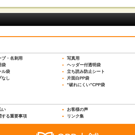
絞り込む
ーブ・名刺用
写真用
用袋
ヘッダー付透明袋
ール袋
立ち読み防止シート
プなし
片面白PP袋
"破れにくい"CPP袋
払い
お客様の声
関する重要事項
リンク集