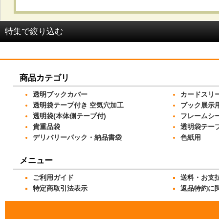
並び順
:
特集で絞り込む
OPP袋 テープ付_#25
商品カテゴリ
OPP袋 テープ付_#30
透明ブックカバー
カードスリ
OPP袋 テープ付_#40
透明袋テープ付き 空気穴加工
ブック展示
透明袋(本体側テープ付)
フレームシ
OPP袋 テープ付_#50
貴重品袋
透明袋テー
デリバリーパック・納品書袋
色紙用
OPP袋(本体側テープ付)_開閉自在テープ
メニュー
OPP袋(本体側テープ付)_密着テープ
ご利用ガイド
送料・お支
OPP袋 テープなし_#25
特定商取引法表示
返品特約に
OPP袋 テープなし_#30