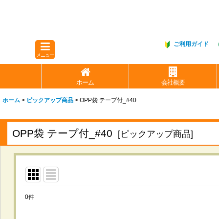
ご利用ガイド
メニュー
ホーム
会社概要
ホーム
>
ピックアップ商品
>
OPP袋 テープ付_#40
OPP袋 テープ付_#40
[
ピックアップ商品
]
0
件
表示数
: