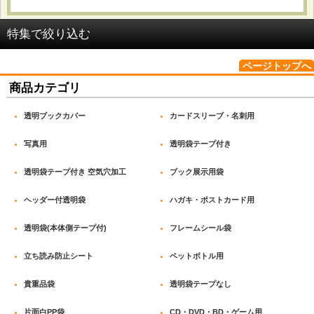
並び順
:
特集で絞り込む
絞り込む
ページトップへ
OPP袋 テープ付_#25
商品カテゴリ
OPP袋 テープ付_#30
透明ブックカバー
カードスリーブ・名刺用
OPP袋 テープ付_#40
写真用
透明袋テープ付き
OPP袋 テープ付_#50
透明袋テープ付き 空気穴加工
ブック展示用袋
OPP袋(本体側テープ付)_開閉自在テープ
ヘッダー付透明袋
ハガキ・ポストカード用
OPP袋(本体側テープ付)_密着テープ
透明袋(本体側テープ付)
フレームシール袋
OPP袋 テープなし_#25
立ち読み防止シート
ペットボトル用
OPP袋 テープなし_#30
貴重品袋
透明袋テープなし
片面白PP袋
CD・DVD・BD・ゲーム用