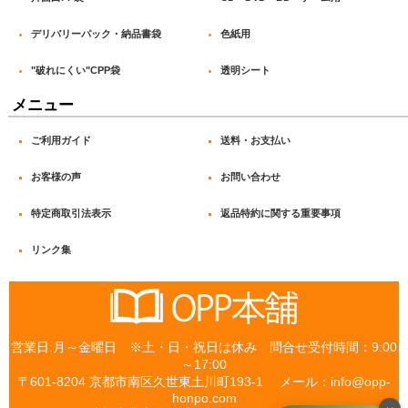
OPP袋 テープなし_#40
デリバリーパック・納品書袋
色紙用
OPP袋 テープなし_#50
"破れにくい"CPP袋
透明シート
OPP袋 テープなし_#60
メニュー
“破れにくい” CPP袋テープ付_#30
ご利用ガイド
送料・お支払い
“破れにくい” CPP袋テープ付_#40
お客様の声
お問い合わせ
フレームシール袋
特定商取引法表示
返品特約に関する重要事項
白ヘッダー付 OPP袋_#30
リンク集
白ヘッダー付 OPP袋_#40
透明ヘッダー付 OPP袋_#30
営業日:月～金曜日 ※土・日・祝日は休み 問合せ受付時間：9:00
片面白 PP袋_印刷OK OPP袋
～17:00
〒601-8204 京都市南区久世東土川町193-1 メール：info@opp-
片面白 PP袋_書込OK OPP袋
honpo.com