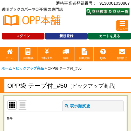
適格事業者登録番号：T9130001030867
メニュー
ログイン
新規登録
カートを見る
ホーム
会社概要
送料/支払
納期
自動見積
Q&A
お問合せ
ホーム
>
ピックアップ商品
>
OPP袋 テープ付_#50
OPP袋 テープ付_#50
[
ピックアップ商品
]
表示順変更
閉じる
0
件
表示数
: