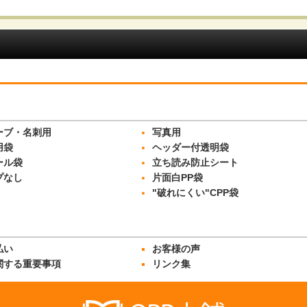
絞り込む
ーブ・名刺用
写真用
用袋
ヘッダー付透明袋
ール袋
立ち読み防止シート
プなし
片面白PP袋
"破れにくい"CPP袋
払い
お客様の声
関する重要事項
リンク集