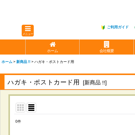
ご利用ガイド
メニュー
ホーム
会社概要
ホーム
>
新商品 !!
>
ハガキ・ポストカード用
ハガキ・ポストカード用
[
新商品 !!
]
0
件
表示数
: