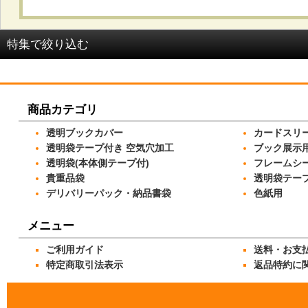
並び順
:
特集で絞り込む
OPP袋 テープ付_#25
商品カテゴリ
OPP袋 テープ付_#30
透明ブックカバー
カードスリ
OPP袋 テープ付_#40
透明袋テープ付き 空気穴加工
ブック展示
透明袋(本体側テープ付)
フレームシ
OPP袋 テープ付_#50
貴重品袋
透明袋テー
デリバリーパック・納品書袋
色紙用
OPP袋(本体側テープ付)_開閉自在テープ
メニュー
OPP袋(本体側テープ付)_密着テープ
ご利用ガイド
送料・お支
OPP袋 テープなし_#25
特定商取引法表示
返品特約に
OPP袋 テープなし_#30