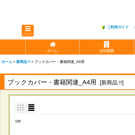
ご利用ガイド
メニュー
ホーム
会社概要
ホーム
>
新商品 !!
>
ブックカバー・書籍関連_A4用
ブックカバー・書籍関連_A4用
[
新商品 !!
]
0
件
表示数
: