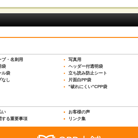
絞り込む
ーブ・名刺用
写真用
用袋
ヘッダー付透明袋
ール袋
立ち読み防止シート
プなし
片面白PP袋
"破れにくい"CPP袋
払い
お客様の声
関する重要事項
リンク集