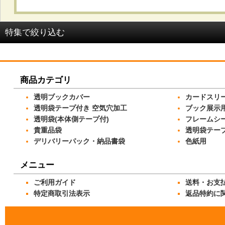
並び順
:
特集で絞り込む
OPP袋 テープ付_#25
商品カテゴリ
OPP袋 テープ付_#30
透明ブックカバー
カードスリ
OPP袋 テープ付_#40
透明袋テープ付き 空気穴加工
ブック展示
透明袋(本体側テープ付)
フレームシ
OPP袋 テープ付_#50
貴重品袋
透明袋テー
デリバリーパック・納品書袋
色紙用
OPP袋(本体側テープ付)_開閉自在テープ
メニュー
OPP袋(本体側テープ付)_密着テープ
ご利用ガイド
送料・お支
OPP袋 テープなし_#25
特定商取引法表示
返品特約に
OPP袋 テープなし_#30