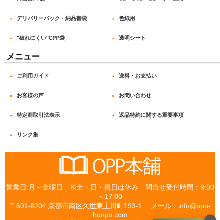
OPP袋 テープなし_#40
デリバリーパック・納品書袋
色紙用
OPP袋 テープなし_#50
"破れにくい"CPP袋
透明シート
OPP袋 テープなし_#60
メニュー
“破れにくい” CPP袋テープ付_#30
ご利用ガイド
送料・お支払い
“破れにくい” CPP袋テープ付_#40
お客様の声
お問い合わせ
フレームシール袋
特定商取引法表示
返品特約に関する重要事項
白ヘッダー付 OPP袋_#30
リンク集
白ヘッダー付 OPP袋_#40
透明ヘッダー付 OPP袋_#30
営業日:月～金曜日 ※土・日・祝日は休み 問合せ受付時間：9:00
片面白 PP袋_印刷OK OPP袋
～17:00
〒601-8204 京都市南区久世東土川町193-1 メール：info@opp-
片面白 PP袋_書込OK OPP袋
honpo.com