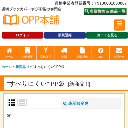
適格事業者登録番号：T9130001030867
メニュー
ログイン
新規登録
カートを見る
ホーム
会社概要
送料/支払
納期
自動見積
Q&A
お問合せ
ホーム
>
新商品 !!
>
“すべりにくい” PP袋
“すべりにくい” PP袋
[
新商品 !!
]
表示順変更
閉じる
0
件
表示数
: