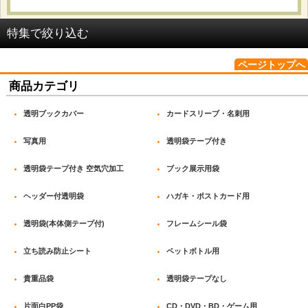
並び順
:
特集で絞り込む
絞り込む
ページトップへ
OPP袋 テープ付_#25
商品カテゴリ
OPP袋 テープ付_#30
透明ブックカバー
カードスリーブ・名刺用
OPP袋 テープ付_#40
写真用
透明袋テープ付き
OPP袋 テープ付_#50
透明袋テープ付き 空気穴加工
ブック展示用袋
OPP袋(本体側テープ付)_開閉自在テープ
ヘッダー付透明袋
ハガキ・ポストカード用
OPP袋(本体側テープ付)_密着テープ
透明袋(本体側テープ付)
フレームシール袋
OPP袋 テープなし_#25
立ち読み防止シート
ペットボトル用
OPP袋 テープなし_#30
貴重品袋
透明袋テープなし
片面白PP袋
CD・DVD・BD・ゲーム用