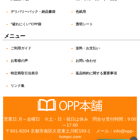
OPP袋 テープなし_#40
デリバリーパック・納品書袋
色紙用
OPP袋 テープなし_#50
"破れにくい"CPP袋
透明シート
OPP袋 テープなし_#60
メニュー
“破れにくい” CPP袋テープ付_#30
ご利用ガイド
送料・お支払い
“破れにくい” CPP袋テープ付_#40
お客様の声
お問い合わせ
フレームシール袋
特定商取引法表示
返品特約に関する重要事項
白ヘッダー付 OPP袋_#30
リンク集
白ヘッダー付 OPP袋_#40
透明ヘッダー付 OPP袋_#30
営業日:月～金曜日 ※土・日・祝日は休み 問合せ受付時間：9:00
片面白 PP袋_印刷OK OPP袋
～17:00
〒601-8204 京都市南区久世東土川町193-1 メール：info@opp-
片面白 PP袋_書込OK OPP袋
honpo.com