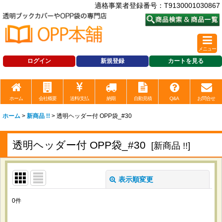
適格事業者登録番号：T9130001030867
メニュー
ログイン
新規登録
カートを見る
ホーム
会社概要
送料/支払
納期
自動見積
Q&A
お問合せ
ホーム
>
新商品 !!
>
透明ヘッダー付 OPP袋_#30
透明ヘッダー付 OPP袋_#30
[
新商品 !!
]
表示順変更
閉じる
0
件
表示数
: