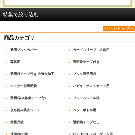
並び順
:
特集で絞り込む
絞り込む
ページトップへ
OPP袋 テープ付_#25
商品カテゴリ
OPP袋 テープ付_#30
透明ブックカバー
カードスリーブ・名刺用
OPP袋 テープ付_#40
写真用
透明袋テープ付き
OPP袋 テープ付_#50
透明袋テープ付き 空気穴加工
ブック展示用袋
OPP袋(本体側テープ付)_開閉自在テープ
ヘッダー付透明袋
ハガキ・ポストカード用
OPP袋(本体側テープ付)_密着テープ
透明袋(本体側テープ付)
フレームシール袋
OPP袋 テープなし_#25
立ち読み防止シート
ペットボトル用
OPP袋 テープなし_#30
貴重品袋
透明袋テープなし
片面白PP袋
CD・DVD・BD・ゲーム用